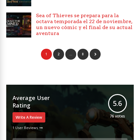
Sea of Thieves se prepara para la
octava temporada el 22 de noviembre,
un nuevo cómic y el final de su actual
aventura
1
2
…
8
Average User
5.6
Rating
76
votes
Write A Review
1 User Reviews