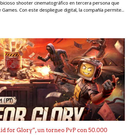
ambicioso shooter cinematográfico en tercera persona que
e Games. Con este despliegue digital, la compañía permite...
d for Glory”, un torneo PvP con 50.000