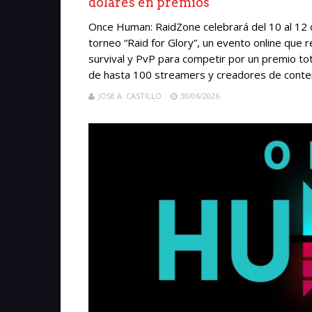
dólares en premios
Once Human: RaidZone celebrará del 10 al 12 d
torneo “Raid for Glory”, un evento online que 
survival y PvP para competir por un premio tota
de hasta 100 streamers y creadores de conteni
JOSE A. CASTILLO
30/06/2026