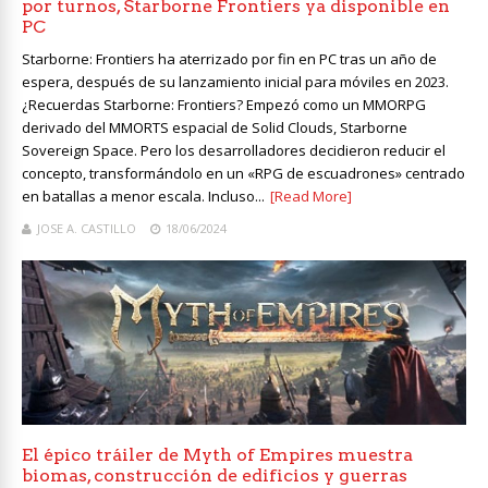
por turnos, Starborne Frontiers ya disponible en
PC
Starborne: Frontiers ha aterrizado por fin en PC tras un año de
espera, después de su lanzamiento inicial para móviles en 2023.
¿Recuerdas Starborne: Frontiers? Empezó como un MMORPG
derivado del MMORTS espacial de Solid Clouds, Starborne
Sovereign Space. Pero los desarrolladores decidieron reducir el
concepto, transformándolo en un «RPG de escuadrones» centrado
en batallas a menor escala. Incluso...
[Read More]
JOSE A. CASTILLO
18/06/2024
El épico tráiler de Myth of Empires muestra
biomas, construcción de edificios y guerras