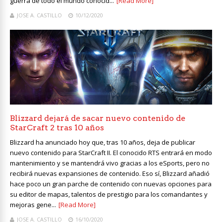
guerra de todo el mundo conocid...
[Read More]
JOSE A. CASTILLO
10/12/2020
Blizzard dejará de sacar nuevo contenido de
StarCraft 2 tras 10 años
Blizzard ha anunciado hoy que, tras 10 años, deja de publicar
nuevo contenido para StarCraft II. El conocido RTS entrará en modo
mantenimiento y se mantendrá vivo gracias a los eSports, pero no
recibirá nuevas expansiones de contenido. Eso sí, Blizzard añadió
hace poco un gran parche de contenido con nuevas opciones para
su editor de mapas, talentos de prestigio para los comandantes y
mejoras gene...
[Read More]
JOSE A. CASTILLO
16/10/2020