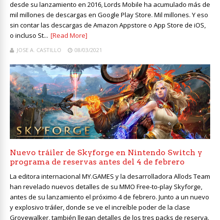
desde su lanzamiento en 2016, Lords Mobile ha acumulado más de
mil millones de descargas en Google Play Store. Mil millones. Y eso
sin contar las descargas de Amazon Appstore o App Store de iOS,
o incluso St...
[Read More]
JOSE A. CASTILLO
08/03/2021
Nuevo tráiler de Skyforge en Nintendo Switch y
programa de reservas antes del 4 de febrero
La editora internacional MY.GAMES y la desarrolladora Allods Team
han revelado nuevos detalles de su MMO Free-to-play Skyforge,
antes de su lanzamiento el próximo 4 de febrero. Junto a un nuevo
y explosivo tráiler, donde se ve el increíble poder de la clase
Grovewalker, también llegan detalles de los tres packs de reserva.