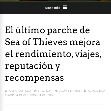
More Info
El último parche de
Sea of Thieves mejora
el rendimiento, viajes,
reputación y
recompensas
JOSE A. CASTILLO
21/02/2024
0 COMENTARIOS
ACTUALIDAD
,
CO-OP
,
MUNDO COMPARTIDO
,
PVPVE