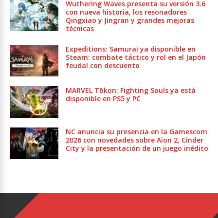
Wuthering Waves presenta su versión 3.6
con nueva historia, los resonadores
Qingxiao y Jingran y grandes mejoras
técnicas
Expeditions: Samurai ya disponible en
Steam: combate táctico y rol en el Japón
feudal con descuento
MARVEL Tōkon: Fighting Souls ya está
disponible en PS5 y PC
NC anuncia su presencia en la Gamescom
2026 con novedades sobre Aion 2, Cinder
City y la presentación de un juego inédito