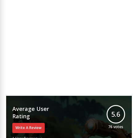
Average User
5.6
Rating
76
votes
Write A Review