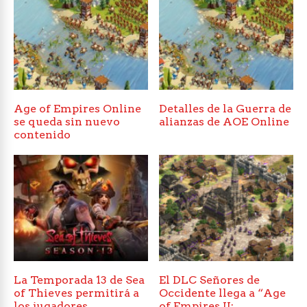
Age of Empires Online
Detalles de la Guerra de
se queda sin nuevo
alianzas de AOE Online
contenido
La Temporada 13 de Sea
El DLC Señores de
of Thieves permitirá a
Occidente llega a “Age
los jugadores
of Empires II: