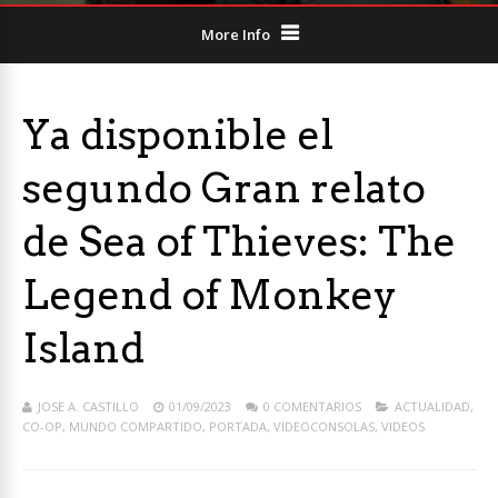
More Info
Ya disponible el
segundo Gran relato
de Sea of Thieves: The
Legend of Monkey
Island
JOSE A. CASTILLO
01/09/2023
0 COMENTARIOS
ACTUALIDAD
,
CO-OP
,
MUNDO COMPARTIDO
,
PORTADA
,
VIDEOCONSOLAS
,
VIDEOS