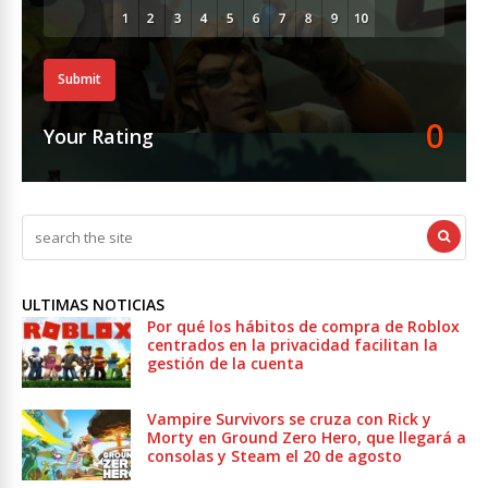
Submit
0
Your Rating
ULTIMAS NOTICIAS
Por qué los hábitos de compra de Roblox
centrados en la privacidad facilitan la
gestión de la cuenta
Vampire Survivors se cruza con Rick y
Morty en Ground Zero Hero, que llegará a
consolas y Steam el 20 de agosto