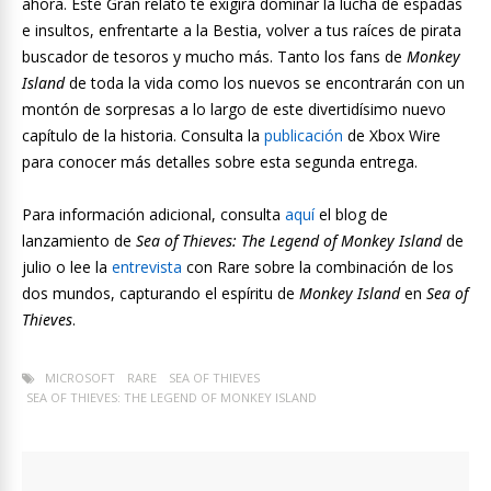
ahora. Este Gran relato te exigirá dominar la lucha de espadas
e insultos, enfrentarte a la Bestia, volver a tus raíces de pirata
buscador de tesoros y mucho más. Tanto los fans de
Monkey
Island
de toda la vida como los nuevos se encontrarán con un
montón de sorpresas a lo largo de este divertidísimo nuevo
capítulo de la historia. Consulta la
publicación
de Xbox Wire
para conocer más detalles sobre esta segunda entrega.
Para información adicional, consulta
aquí
el blog de
lanzamiento de
Sea of Thieves: The Legend of Monkey Island
de
julio o lee la
entrevista
con Rare sobre la combinación de los
dos mundos, capturando el espíritu de
Monkey Island
en
Sea of
Thieves
.
MICROSOFT
RARE
SEA OF THIEVES
SEA OF THIEVES: THE LEGEND OF MONKEY ISLAND