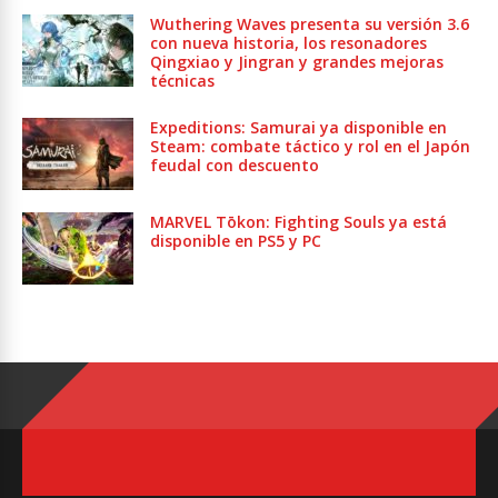
Wuthering Waves presenta su versión 3.6
con nueva historia, los resonadores
Qingxiao y Jingran y grandes mejoras
técnicas
Expeditions: Samurai ya disponible en
Steam: combate táctico y rol en el Japón
feudal con descuento
MARVEL Tōkon: Fighting Souls ya está
disponible en PS5 y PC