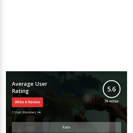
Average User
5.6
Rating
76
votes
Write A Review
1 User Reviews
Rate