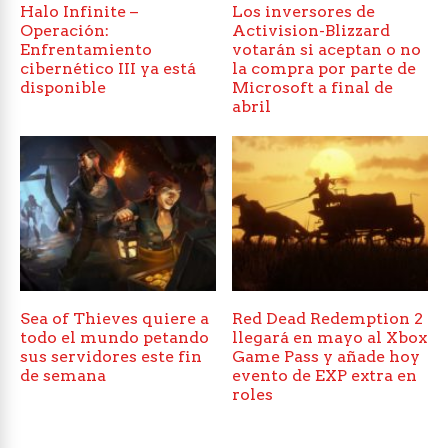
Halo Infinite –
Los inversores de
Operación:
Activision-Blizzard
Enfrentamiento
votarán si aceptan o no
cibernético III ya está
la compra por parte de
disponible
Microsoft a final de
abril
Sea of Thieves quiere a
Red Dead Redemption 2
todo el mundo petando
llegará en mayo al Xbox
sus servidores este fin
Game Pass y añade hoy
de semana
evento de EXP extra en
roles