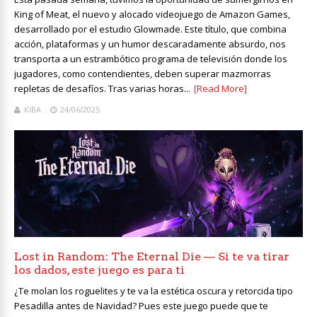
King of Meat, el nuevo y alocado videojuego de Amazon Games,
desarrollado por el estudio Glowmade. Este título, que combina
acción, plataformas y un humor descaradamente absurdo, nos
transporta a un estrambótico programa de televisión donde los
jugadores, como contendientes, deben superar mazmorras
repletas de desafíos. Tras varias horas...
[Read More]
KIBA
24/06/2025
Lost in Random: The Eternal Die — Si te va tirar
los dados, este juego es para ti
¿Te molan los roguelites y te va la estética oscura y retorcida tipo
Pesadilla antes de Navidad? Pues este juego puede que te