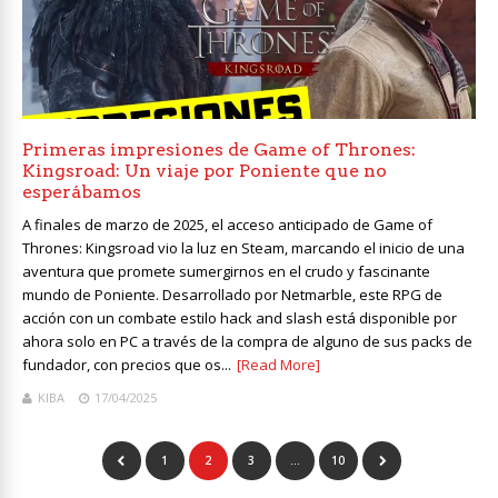
Primeras impresiones de Game of Thrones:
Kingsroad: Un viaje por Poniente que no
esperábamos
A finales de marzo de 2025, el acceso anticipado de Game of
Thrones: Kingsroad vio la luz en Steam, marcando el inicio de una
aventura que promete sumergirnos en el crudo y fascinante
mundo de Poniente. Desarrollado por Netmarble, este RPG de
acción con un combate estilo hack and slash está disponible por
ahora solo en PC a través de la compra de alguno de sus packs de
fundador, con precios que os...
[Read More]
KIBA
17/04/2025
1
2
3
…
10