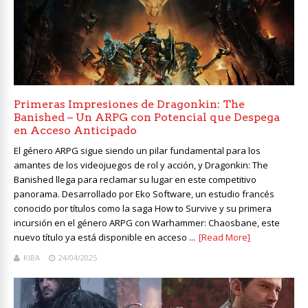
Primeras Impresiones de Dragonkin: The
Banished – Un ARPG con Potencial que Despega
en Acceso Anticipado
El género ARPG sigue siendo un pilar fundamental para los
amantes de los videojuegos de rol y acción, y Dragonkin: The
Banished llega para reclamar su lugar en este competitivo
panorama. Desarrollado por Eko Software, un estudio francés
conocido por títulos como la saga How to Survive y su primera
incursión en el género ARPG con Warhammer: Chaosbane, este
nuevo título ya está disponible en acceso ...
[Read More]
KIBA
24/04/2025