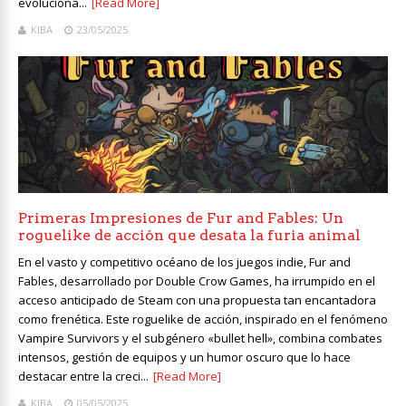
evoluciona...
[Read More]
KIBA
23/05/2025
Primeras Impresiones de Fur and Fables: Un
roguelike de acción que desata la furia animal
En el vasto y competitivo océano de los juegos indie, Fur and
Fables, desarrollado por Double Crow Games, ha irrumpido en el
acceso anticipado de Steam con una propuesta tan encantadora
como frenética. Este roguelike de acción, inspirado en el fenómeno
Vampire Survivors y el subgénero «bullet hell», combina combates
intensos, gestión de equipos y un humor oscuro que lo hace
destacar entre la creci...
[Read More]
KIBA
05/05/2025