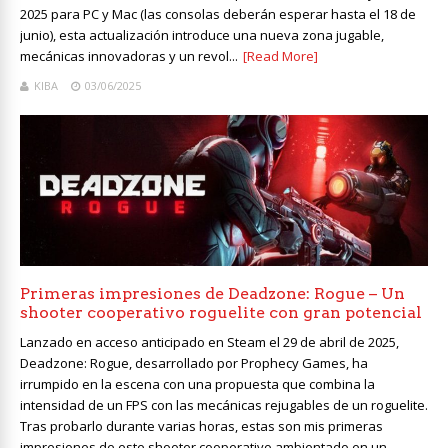
2025 para PC y Mac (las consolas deberán esperar hasta el 18 de
junio), esta actualización introduce una nueva zona jugable,
mecánicas innovadoras y un revol...
[Read More]
KIBA
03/06/2025
Primeras impresiones de Deadzone: Rogue – Un
shooter cooperativo roguelite con gran potencial
Lanzado en acceso anticipado en Steam el 29 de abril de 2025,
Deadzone: Rogue, desarrollado por Prophecy Games, ha
irrumpido en la escena con una propuesta que combina la
intensidad de un FPS con las mecánicas rejugables de un roguelite.
Tras probarlo durante varias horas, estas son mis primeras
impresiones de este shooter cooperativo ambientado en un