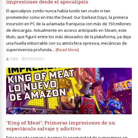
impresiones desde el apocalipsis
El apocalipsis zombi nunca había lucido tan crudo ni tan
prometedor como en Into the Dead: Our Darkest Days, la primera
incursión en PC de la aclamada franquicia con más de 150 millones
de descargas. Actualmente en acceso anticipado en Steam, este
título, que figuró entre los más deseados de la plataforma, ya deja
una huella imborrable con su atmósfera opresiva, mecánicas de
supervivencia profunda...
[Read More]
KIBA
01/08/2025
‘King of Meat’: Primeras impresiones de un
espectáculo salvaje y adictivo
Esta pasada semana, tuvimos la oportunidad de sumergirnos en