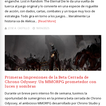
enganche. Lost in Random: The Eternal Die le da una vuelta de
tuerca al juego original y lo convierte en una especie de roguelite
de acción, con dados, cartas, combates y un toque muy loco de
estrategia. Todo gira en torno a los juegos… literalmente La
historia va de Aleksa...
[Read More]
JOSE A. CASTILLO
18/06/2025
Primeras Impresiones de la Beta Cerrada de
Chrono Odyssey: Un MMORPG prometedor con
luces y sombras
Durante un breve pero intenso fin de semana, tuvimos la
oportunidad de sumergirnos en la primera beta cerrada de Chrono
Odyssey, el ambicioso MMORPG desarrollado por Chrono Studio y