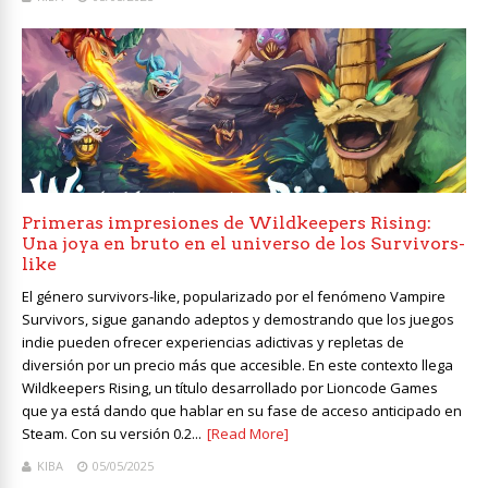
Primeras impresiones de Wildkeepers Rising:
Una joya en bruto en el universo de los Survivors-
like
El género survivors-like, popularizado por el fenómeno Vampire
Survivors, sigue ganando adeptos y demostrando que los juegos
indie pueden ofrecer experiencias adictivas y repletas de
diversión por un precio más que accesible. En este contexto llega
Wildkeepers Rising, un título desarrollado por Lioncode Games
que ya está dando que hablar en su fase de acceso anticipado en
Steam. Con su versión 0.2...
[Read More]
KIBA
05/05/2025