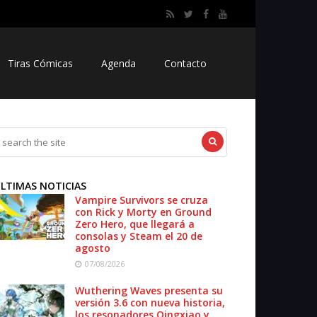
Tiras Cómicas
Agenda
Contacto
LTIMAS NOTICIAS
Vampire Survivors se cruza
con Rick y Morty en Ground
Zero Hero, que llegará a
consolas y Steam el 20 de
agosto
07/08/2026
Wuthering Waves presenta su
versión 3.6 con nueva historia,
los resonadores Qingxiao y