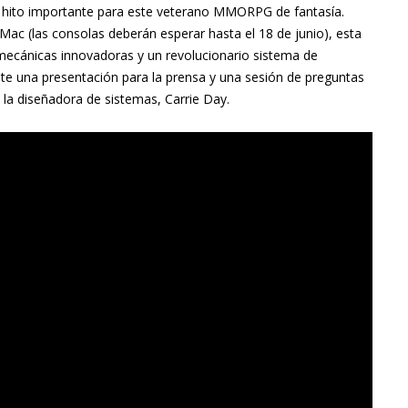
n hito importante para este veterano MMORPG de fantasía.
Mac (las consolas deberán esperar hasta el 18 de junio), esta
 mecánicas innovadoras y un revolucionario sistema de
te una presentación para la prensa y una sesión de preguntas
y la diseñadora de sistemas, Carrie Day.