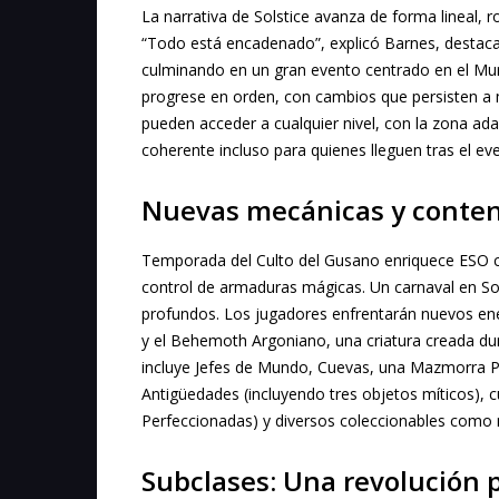
La narrativa de Solstice avanza de forma lineal, ro
“Todo está encadenado”, explicó Barnes, destacan
culminando en un gran evento centrado en el Muro
progrese en orden, con cambios que persisten a
pueden acceder a cualquier nivel, con la zona ada
coherente incluso para quienes lleguen tras el ev
Nuevas mecánicas y conte
Temporada del Culto del Gusano enriquece ESO c
control de armaduras mágicas. Un carnaval en So
profundos. Los jugadores enfrentarán nuevos e
y el Behemoth Argoniano, una criatura creada dur
incluye Jefes de Mundo, Cuevas, una Mazmorra P
Antigüedades (incluyendo tres objetos míticos), 
Perfeccionadas) y diversos coleccionables como 
Subclases: Una revolución p