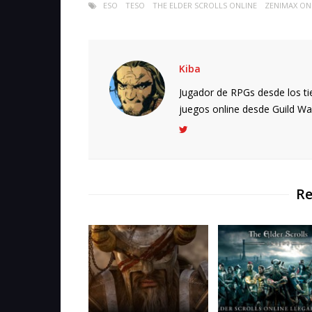
ESO
TESO
THE ELDER SCROLLS ONLINE
ZENIMAX ON
Kiba
Jugador de RPGs desde los ti
juegos online desde Guild Wars.
Re