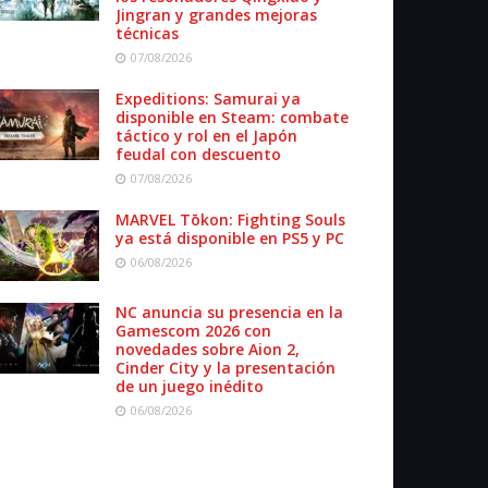
Jingran y grandes mejoras
técnicas
07/08/2026
Expeditions: Samurai ya
disponible en Steam: combate
táctico y rol en el Japón
feudal con descuento
07/08/2026
MARVEL Tōkon: Fighting Souls
ya está disponible en PS5 y PC
06/08/2026
NC anuncia su presencia en la
Gamescom 2026 con
novedades sobre Aion 2,
Cinder City y la presentación
de un juego inédito
06/08/2026