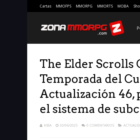
Cartas
MMOFPS
MMORPG
MMORTS
MOBA
Sho
P
The Elder Scrolls
Temporada del Cul
Actualización 46, 
el sistema de subc
KIBA
03/06/2025
0 COMENTARIOS
ACTUALI