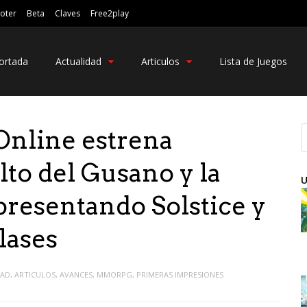
oter
Beta
Claves
Free2play
ortada
Actualidad
Articulos
Lista de Juegos
 Online estrena
to del Gusano y la
U
presentando Solstice y
lases
DAD
,
ARTICULOS
,
AVANCES
,
MMORPG
,
PRIMERAS IMPRESIONES