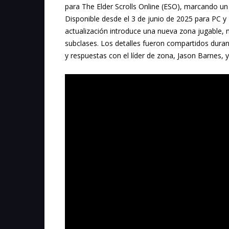
para The Elder Scrolls Online (ESO), marcando u
Disponible desde el 3 de junio de 2025 para PC y 
actualización introduce una nueva zona jugable,
subclases. Los detalles fueron compartidos duran
y respuestas con el líder de zona, Jason Barnes, 