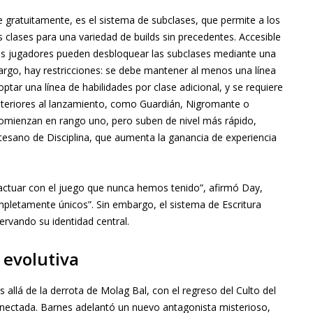
le gratuitamente, es el sistema de subclases, que permite a los
 clases para una variedad de builds sin precedentes. Accesible
, los jugadores pueden desbloquear las subclases mediante una
argo, hay restricciones: se debe mantener al menos una línea
ptar una línea de habilidades por clase adicional, y se requiere
steriores al lanzamiento, como Guardián, Nigromante o
 comienzan en rango uno, pero suben de nivel más rápido,
esano de Disciplina, que aumenta la ganancia de experiencia
actuar con el juego que nunca hemos tenido”, afirmó Day,
mpletamente únicos”. Sin embargo, el sistema de Escritura
servando su identidad central.
 evolutiva
allá de la derrota de Molag Bal, con el regreso del Culto del
nectada. Barnes adelantó un nuevo antagonista misterioso,