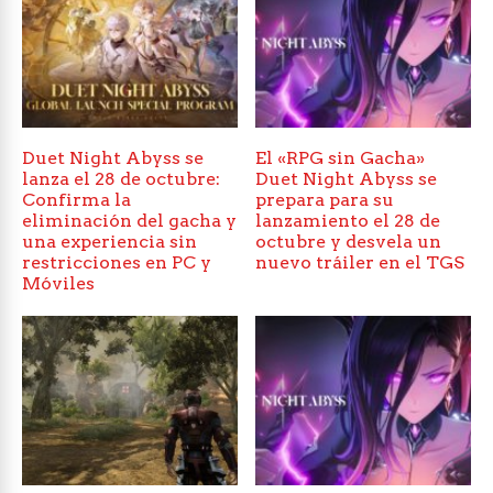
Duet Night Abyss se
El «RPG sin Gacha»
lanza el 28 de octubre:
Duet Night Abyss se
Confirma la
prepara para su
eliminación del gacha y
lanzamiento el 28 de
una experiencia sin
octubre y desvela un
restricciones en PC y
nuevo tráiler en el TGS
Móviles