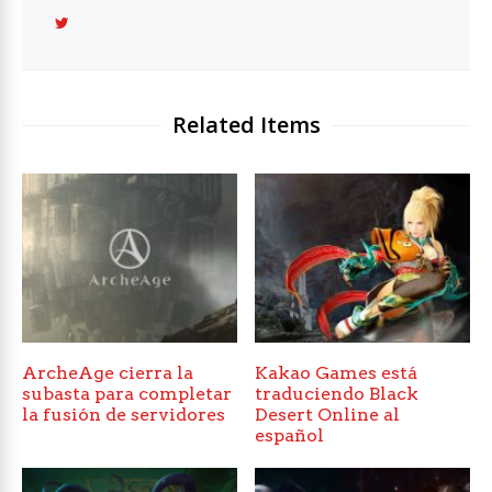
Related Items
ArcheAge cierra la
Kakao Games está
subasta para completar
traduciendo Black
la fusión de servidores
Desert Online al
español