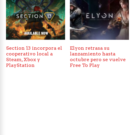
Section 13 incorpora el
Elyon retrasa su
cooperativo local a
lanzamiento hasta
Steam, Xbox y
octubre pero se vuelve
PlayStation
Free To Play