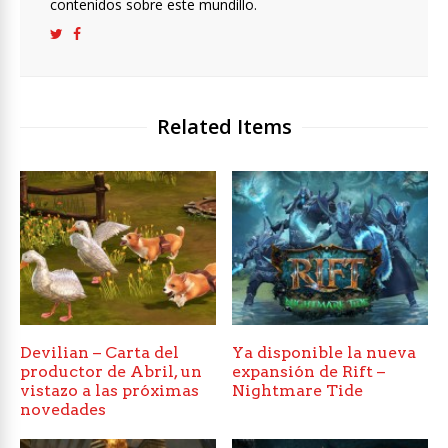
contenidos sobre este mundillo.
Related Items
Devilian – Carta del
Ya disponible la nueva
productor de Abril, un
expansión de Rift –
vistazo a las próximas
Nightmare Tide
novedades