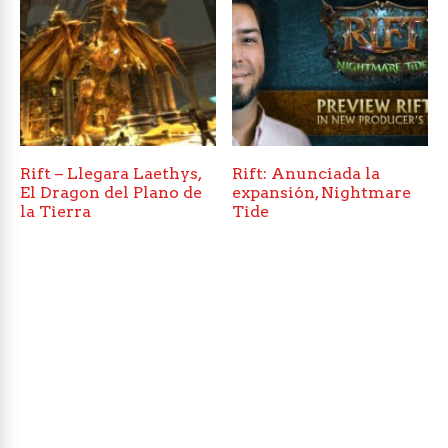
Rift – Llegara Laethys,
Rift: Anunciada la
El Dragon del Plano de
expansión, Nightmare
la Tierra
Tide