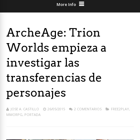
More Info
ArcheAge: Trion
Worlds empieza a
investigar las
transferencias de
personajes
JOSE A. CASTILLO
26/05/2015
2 COMENTARIOS
FREE2PLAY
,
MMORPG
,
PORTADA