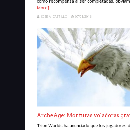
como recompensa al ser completadas, obviame
More]
JOSE A. CASTILLO
07/01/2016
ArcheAge: Monturas voladoras grati
Trion Worlds ha anunciado que los jugadores 