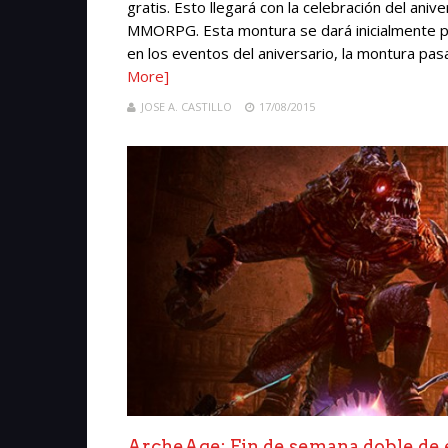
gratis. Esto llegará con la celebración del anive
MMORPG. Esta montura se dará inicialmente po
en los eventos del aniversario, la montura pasa
More]
JOSE A. CASTILLO
17/08/2015
ArcheAge: Fin de semana doble de 