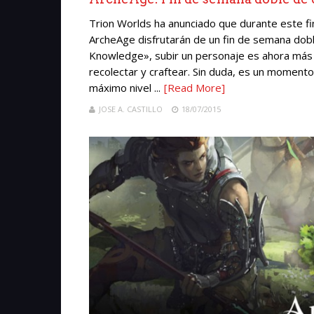
Trion Worlds ha anunciado que durante este fi
ArcheAge disfrutarán de un fin de semana dobl
Knowledge», subir un personaje es ahora más f
recolectar y craftear. Sin duda, es un moment
máximo nivel ...
[Read More]
JOSE A. CASTILLO
18/07/2015