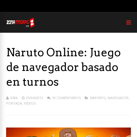
Naruto Online: Juego
de navegador basado
en turnos
KIBA
25/04/2013
10 COMENTARIOS
MMORPG
,
NAVEGADOR
,
PORTADA
,
VIDEOS