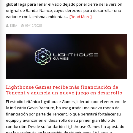
global llega para llenar el vacío dejado por el cierre de la versión
original de Bandai Namco, cuyos derechos para desarrollar una
variante con la misma ambientac...
[Read More]
KIBA
09/10/2025
Lighthouse Games recibe más financiación de
Tencent y anuncia un nuevo juego en desarrollo
El estudio británico Lighthouse Games, liderado por el veterano de
la industria Gavin Raeburn, ha asegurado una nueva ronda de
financiación por parte de Tencent, lo que permitirá fortalecer su
equipo y avanzar en el desarrollo de su primer gran título de
conducción. Desde su fundación, Lighthouse Games ha apostado
por la excelencia en la creación de videojuegos AAA, con la