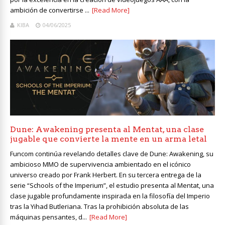
ambición de convertirse ...
[Read More]
KIBA
04/06/2025
Dune: Awakening presenta al Mentat, una clase
jugable que convierte la mente en un arma letal
Funcom continúa revelando detalles clave de Dune: Awakening, su
ambicioso MMO de supervivencia ambientado en el icónico
universo creado por Frank Herbert. En su tercera entrega de la
serie “Schools of the Imperium”, el estudio presenta al Mentat, una
clase jugable profundamente inspirada en la filosofía del Imperio
tras la Yihad Butleriana. Tras la prohibición absoluta de las
máquinas pensantes, d...
[Read More]