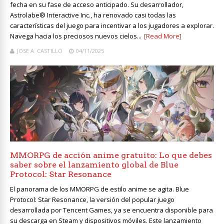
fecha en su fase de acceso anticipado. Su desarrollador,
Astrolabe® Interactive Inc., ha renovado casi todas las
características del juego para incentivar a los jugadores a explorar.
Navega hacia los preciosos nuevos cielos...
[Read More]
JOSE A. CASTILLO
04/11/2025
MMORPG de acción anime gratuito: Lo que debes
saber sobre el lanzamiento global de Blue
Protocol: Star Resonance
El panorama de los MMORPG de estilo anime se agita. Blue
Protocol: Star Resonance, la versión del popular juego
desarrollada por Tencent Games, ya se encuentra disponible para
su descarga en Steam y dispositivos móviles. Este lanzamiento