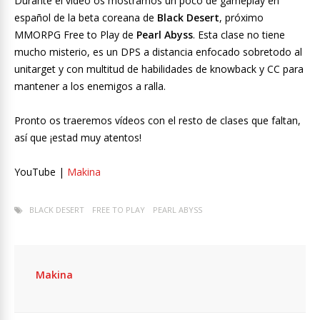
Durante el vídeo os mostramos un poco de gameplay en
español de la beta coreana de
Black Desert
, próximo
MMORPG Free to Play de
Pearl Abyss
. Esta clase no tiene
mucho misterio, es un DPS a distancia enfocado sobretodo al
unitarget y con multitud de habilidades de knowback y CC para
mantener a los enemigos a ralla.
Pronto os traeremos vídeos con el resto de clases que faltan,
así que ¡estad muy atentos!
YouTube |
Makina
BLACK DESERT
FREE TO PLAY
PEARL ABYSS
Makina