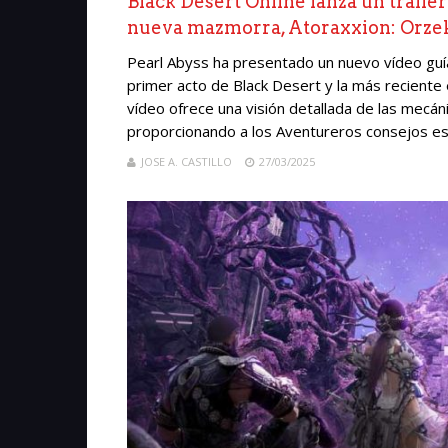
Black Desert Online lanza un tráile
nueva mazmorra, Atoraxxion: Orze
Pearl Abyss ha presentado un nuevo vídeo guía
primer acto de Black Desert y la más reciente
vídeo ofrece una visión detallada de las mecá
proporcionando a los Aventureros consejos esenc
JOSE A. CASTILLO
27/03/2025