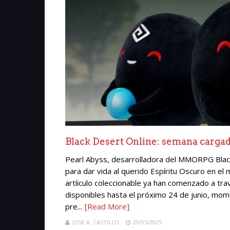
Black Desert Online: semana cargad
Pearl Abyss, desarrolladora del MMORPG Black
para dar vida al querido Espíritu Oscuro en el
artíiculo coleccionable ya han comenzado a tr
disponibles hasta el próximo 24 de junio, mom
pre...
[Read More]
JOSE A. CASTILLO
29/05/2025