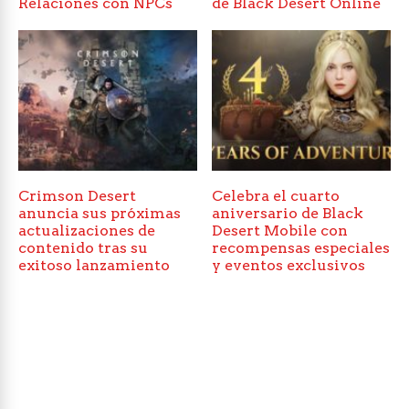
Relaciones con NPCs
de Black Desert Online
Crimson Desert
Celebra el cuarto
anuncia sus próximas
aniversario de Black
actualizaciones de
Desert Mobile con
contenido tras su
recompensas especiales
exitoso lanzamiento
y eventos exclusivos