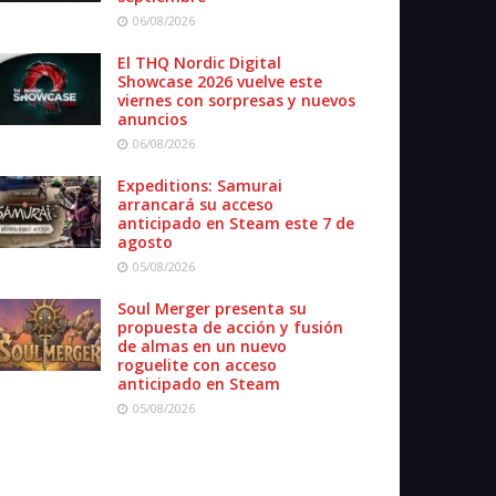
06/08/2026
El THQ Nordic Digital
Showcase 2026 vuelve este
viernes con sorpresas y nuevos
anuncios
06/08/2026
Expeditions: Samurai
arrancará su acceso
anticipado en Steam este 7 de
agosto
05/08/2026
Soul Merger presenta su
propuesta de acción y fusión
de almas en un nuevo
roguelite con acceso
anticipado en Steam
05/08/2026