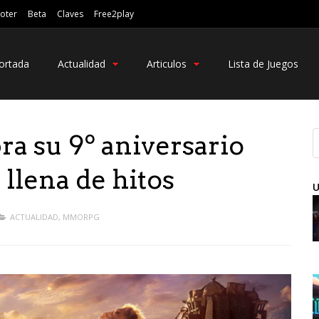
oter
Beta
Claves
Free2play
ortada
Actualidad
Articulos
Lista de Juegos
ra su 9º aniversario
 llena de hitos
U
ACTUALIDAD
,
MMORPG