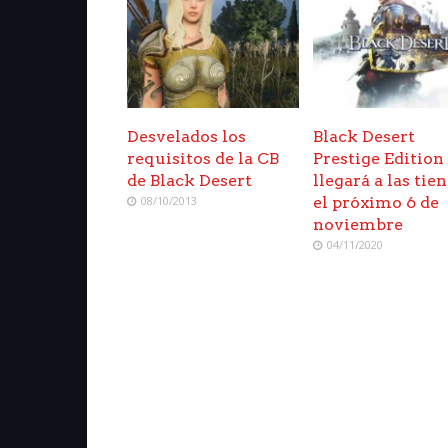
Desvelados los
Black Desert
requisitos de la CB
Prestige Edition
de Black Desert
llegará a las tie
08/10/2013
el próximo 6 de
noviembre
04/11/2020