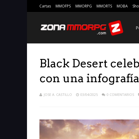
Cartas
MMOFPS
MMORPG
MMORTS
MOBA
Sho
P
Black Desert celeb
con una infografía
JOSE A. CASTILLO
03/04/2025
0 COMENTARIOS