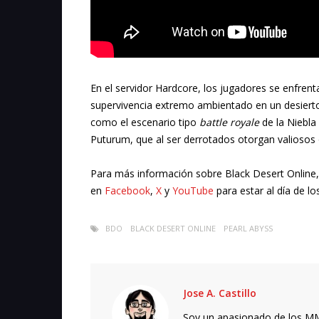
En el servidor Hardcore, los jugadores se enfre
supervivencia extremo ambientado en un desierto 
como el escenario tipo
battle royale
de la Niebla
Puturum, que al ser derrotados otorgan valiosos 
Para más información sobre Black Desert Online, 
en
Facebook
,
X
y
YouTube
para estar al día de lo
BDO
BLACK DESERT ONLINE
PEARL ABYSS
Jose A. Castillo
Soy un apasionado de los MMO