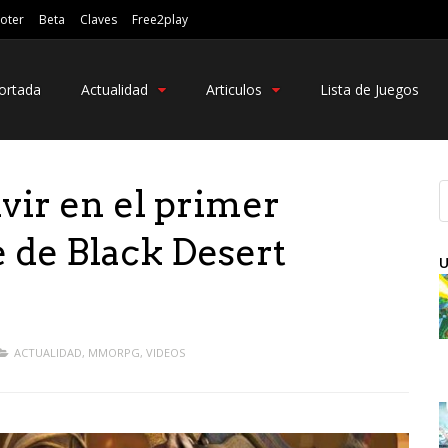
oter
Beta
Claves
Free2play
ortada
Actualidad
Articulos
Lista de Juegos
vir en el primer
 de Black Desert
U
ACTUALIDAD
,
MMORPG
,
VIDEOS