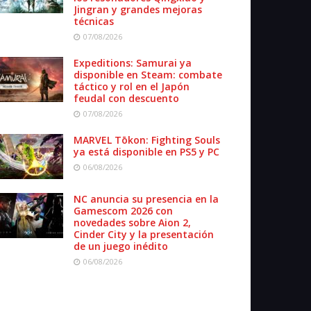
Jingran y grandes mejoras
técnicas
07/08/2026
Expeditions: Samurai ya
disponible en Steam: combate
táctico y rol en el Japón
feudal con descuento
07/08/2026
MARVEL Tōkon: Fighting Souls
ya está disponible en PS5 y PC
06/08/2026
NC anuncia su presencia en la
Gamescom 2026 con
novedades sobre Aion 2,
Cinder City y la presentación
de un juego inédito
06/08/2026