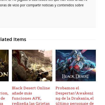
oras de vicio por compartir noticias y contenidos sobre
lated Items
Black Desert Online
Probamos el
rion,
añade más
Despertar/Awakeni
 de
funciones AFK,
ng de la Drakania, el
ga
rediseña las Grietas
último personaje de