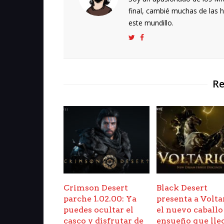
final, cambié muchas de las h
este mundillo.
Re
Crimson Desert
Black Desert
parche 1.02.00: Ya
presenta a Volta
puedes ocultar el
el nuevo caballo
casco y disfrutar de
ensueño que lle