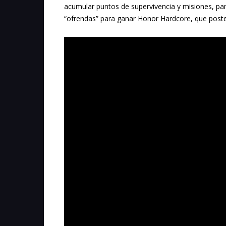
acumular puntos de supervivencia y misiones, part
“ofrendas” para ganar Honor Hardcore, que post