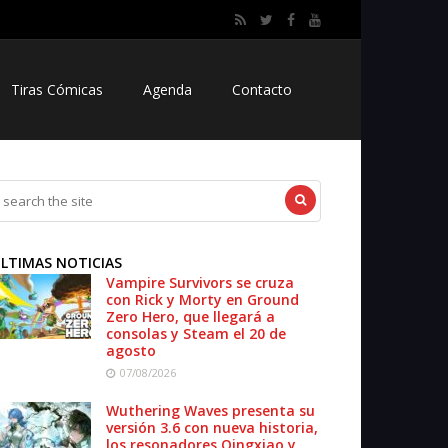
Tiras Cómicas
Agenda
Contacto
LTIMAS NOTICIAS
Vampire Survivors se cruza
con Rick y Morty en Ground
Zero Hero, que llegará a
consolas y Steam el 20 de
agosto
07/08/2026
Wuthering Waves presenta su
versión 3.6 con nueva historia,
los resonadores Qingxiao y