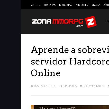
Cartas
MMOFPS
MMORPG
MMORTS
MOBA
Sho
P
Aprende a sobrevi
servidor Hardcore
Online
JOSE A. CASTILLO
13/03/2025
0 COMENTARIOS