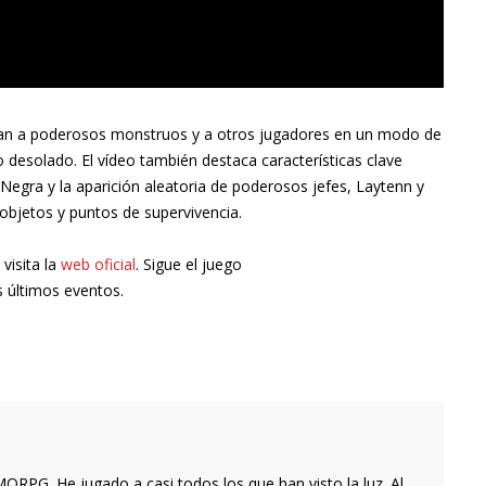
ntan a poderosos monstruos y a otros jugadores en un modo de
desolado. El vídeo también destaca características clave
 Negra y la aparición aleatoria de poderosos jefes, Laytenn y
objetos y puntos de supervivencia.
visita la
web oficial
. Sigue el juego
s últimos eventos.
RPG. He jugado a casi todos los que han visto la luz. Al