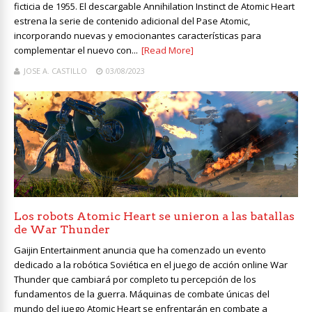
ficticia de 1955. El descargable Annihilation Instinct de Atomic Heart
estrena la serie de contenido adicional del Pase Atomic,
incorporando nuevas y emocionantes características para
complementar el nuevo con...
[Read More]
JOSE A. CASTILLO
03/08/2023
Los robots Atomic Heart se unieron a las batallas
de War Thunder
Gaijin Entertainment anuncia que ha comenzado un evento
dedicado a la robótica Soviética en el juego de acción online War
Thunder que cambiará por completo tu percepción de los
fundamentos de la guerra. Máquinas de combate únicas del
mundo del juego Atomic Heart se enfrentarán en combate a