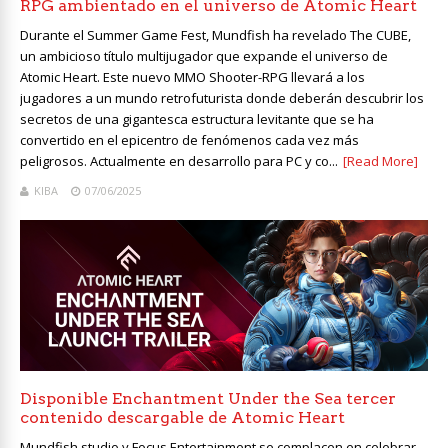
RPG ambientado en el universo de Atomic Heart
Durante el Summer Game Fest, Mundfish ha revelado The CUBE,
un ambicioso título multijugador que expande el universo de
Atomic Heart. Este nuevo MMO Shooter-RPG llevará a los
jugadores a un mundo retrofuturista donde deberán descubrir los
secretos de una gigantesca estructura levitante que se ha
convertido en el epicentro de fenómenos cada vez más
peligrosos. Actualmente en desarrollo para PC y co...
[Read More]
KIBA
07/06/2025
Disponible Enchantment Under the Sea tercer
contenido descargable de Atomic Heart
Mundfish studio y Focus Entertainment se complacen en celebrar