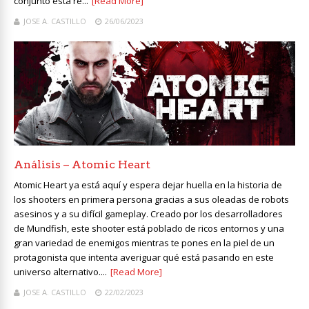
conjunto está re...
[Read More]
JOSE A. CASTILLO
26/06/2023
Análisis – Atomic Heart
Atomic Heart ya está aquí y espera dejar huella en la historia de
los shooters en primera persona gracias a sus oleadas de robots
asesinos y a su difícil gameplay. Creado por los desarrolladores
de Mundfish, este shooter está poblado de ricos entornos y una
gran variedad de enemigos mientras te pones en la piel de un
protagonista que intenta averiguar qué está pasando en este
universo alternativo....
[Read More]
JOSE A. CASTILLO
22/02/2023