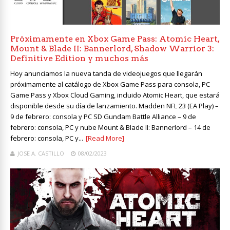
Próximamente en Xbox Game Pass: Atomic Heart,
Mount & Blade II: Bannerlord, Shadow Warrior 3:
Definitive Edition y muchos más
Hoy anunciamos la nueva tanda de videojuegos que llegarán
próximamente al catálogo de Xbox Game Pass para consola, PC
Game Pass y Xbox Cloud Gaming, incluido Atomic Heart, que estará
disponible desde su día de lanzamiento. Madden NFL 23 (EA Play) –
9 de febrero: consola y PC SD Gundam Battle Alliance – 9 de
febrero: consola, PC y nube Mount & Blade II: Bannerlord – 14 de
febrero: consola, PC y...
[Read More]
JOSE A. CASTILLO
08/02/2023