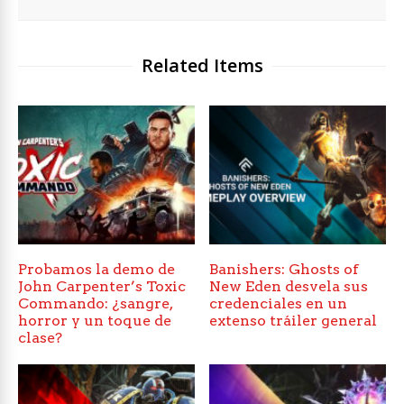
Related Items
Probamos la demo de
Banishers: Ghosts of
John Carpenter’s Toxic
New Eden desvela sus
Commando: ¿sangre,
credenciales en un
horror y un toque de
extenso tráiler general
clase?