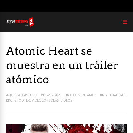
Atomic Heart se
muestra en un tráiler
atómico
JOSE A. CASTILLO
14/02/2023
0 COMENTARIOS
ACTUALIDAD
,
RPG
,
SHOOTER
,
VIDEOCONSOLAS
,
VIDEOS