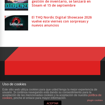
gestión de inventario, se lanzará en
Steam el 15 de septiembre
El THQ Nordic Digital Showcase 2026
vuelve este viernes con sorpresas y
nuevos anuncios
Uso de cookies
Este sitio web utiliza cookies para que usted tenga la mejor experiencia de
usuario. Si continúa navegando está dando su consentimiento para la
Copyright © 2023 ZonaMMORPG.com. Todos los derechos reservados
aceptación de las mencionadas cookies y la aceptación de nuestra
política de
cookies
, pinche el enlace para mayor información.
plugin cookies
Portada
¿Quienes Somos?
Colabora
Contacto
ACEPTAR