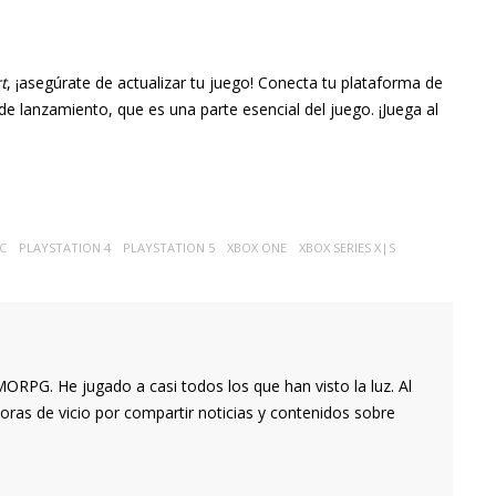
!
t
, ¡asegúrate de actualizar tu juego! Conecta tu plataforma de
 de lanzamiento, que es una parte esencial del juego. ¡Juega al
C
PLAYSTATION 4
PLAYSTATION 5
XBOX ONE
XBOX SERIES X|S
RPG. He jugado a casi todos los que han visto la luz. Al
oras de vicio por compartir noticias y contenidos sobre