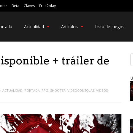
oter
Beta
Claves
Free2play
ortada
Actualidad
Articulos
Lista de Juegos
sponible + tráiler de
U
ACTUALIDAD
,
PORTADA
,
RPG
,
SHOOTER
,
VIDEOCONSOLAS
,
VIDEOS