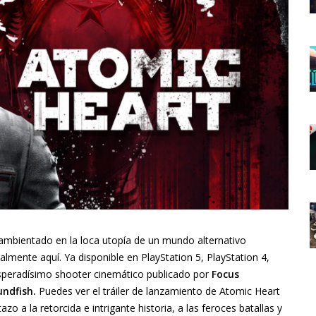
 ambientado en la loca utopía de un mundo alternativo
almente aquí. Ya disponible en PlayStation 5, PlayStation 4,
speradísimo shooter cinemático publicado por
Focus
ndfish.
Puedes ver el tráiler de lanzamiento de Atomic Heart
zo a la retorcida e intrigante historia, a las feroces batallas y