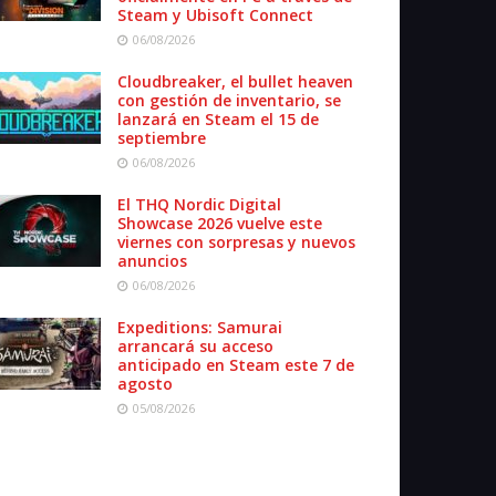
Steam y Ubisoft Connect
06/08/2026
Cloudbreaker, el bullet heaven
con gestión de inventario, se
lanzará en Steam el 15 de
septiembre
06/08/2026
El THQ Nordic Digital
Showcase 2026 vuelve este
viernes con sorpresas y nuevos
anuncios
06/08/2026
Expeditions: Samurai
arrancará su acceso
anticipado en Steam este 7 de
agosto
05/08/2026