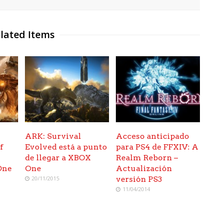
lated Items
ARK: Survival
Acceso anticipado
f
Evolved está a punto
para PS4 de FFXIV: A
a
de llegar a XBOX
Realm Reborn –
One
One
Actualización
20/11/2015
versión PS3
11/04/2014