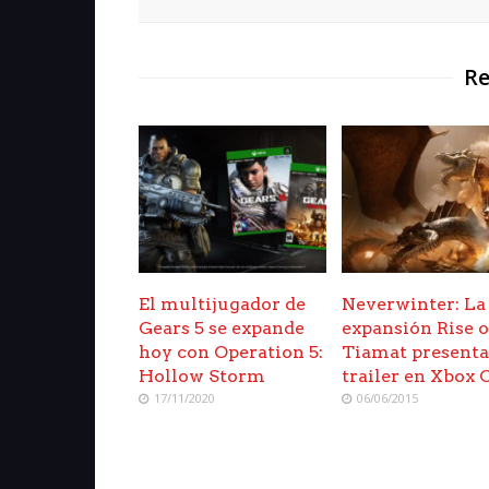
Re
El multijugador de
Neverwinter: La
Gears 5 se expande
expansión Rise o
hoy con Operation 5:
Tiamat present
Hollow Storm
trailer en Xbox 
17/11/2020
06/06/2015