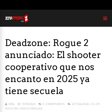
Deadzone: Rogue 2
anunciado: El shooter
cooperativo que nos
encanto en 2025 ya
tiene secuela
KIBA
13/05/2026
0 COMENTARIOS
ACTUALIDAD
,
CO-OP
,
SHOOTER
,
VIDEOCONSOLAS