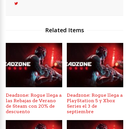
Related Items
Deadzone: Rogue llega a
Deadzone: Rogue llega a
las Rebajas de Verano
PlayStation 5 y Xbox
de Steam con 20% de
Series el 3 de
descuento
septiembre