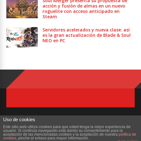
Soul Merger presenta su propuesta de
acción y fusión de almas en un nuevo
roguelite con acceso anticipado en
Steam
Servidores acelerados y nueva clase: así
es la gran actualización de Blade & Soul
NEO en PC
Uso de cookies
Este sitio web utiliza cookies para que usted tenga la mejor experiencia de
usuario. Si continúa navegando está dando su consentimiento para la
Copyright © 2023 ZonaMMORPG.com. Todos los derechos reservados
aceptación de las mencionadas cookies y la aceptación de nuestra
política de
cookies
, pinche el enlace para mayor información.