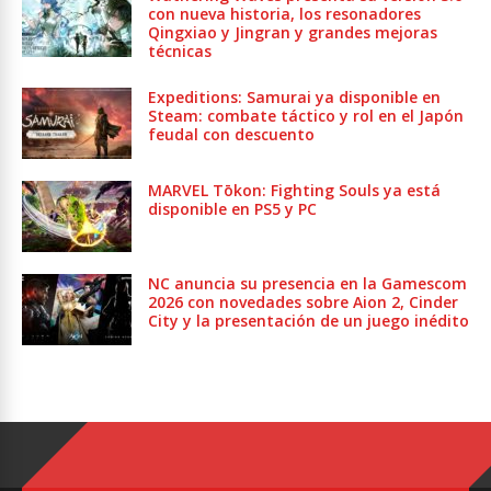
con nueva historia, los resonadores
Qingxiao y Jingran y grandes mejoras
técnicas
Expeditions: Samurai ya disponible en
Steam: combate táctico y rol en el Japón
feudal con descuento
MARVEL Tōkon: Fighting Souls ya está
disponible en PS5 y PC
NC anuncia su presencia en la Gamescom
2026 con novedades sobre Aion 2, Cinder
City y la presentación de un juego inédito