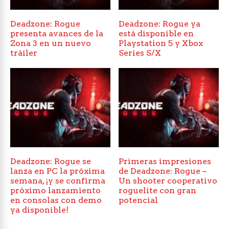
Deadzone: Rogue
Deadzone: Rogue ya
presenta avances de la
está disponible en
Zona 3 en un nuevo
Playstation 5 y Xbox
tráiler
Series S/X
Deadzone: Rogue se
Primeras impresiones
lanza en PC la próxima
de Deadzone: Rogue –
semana, ¡y se confirma
Un shooter cooperativo
próximo lanzamiento
roguelite con gran
en consolas con demo
potencial
ya disponible!