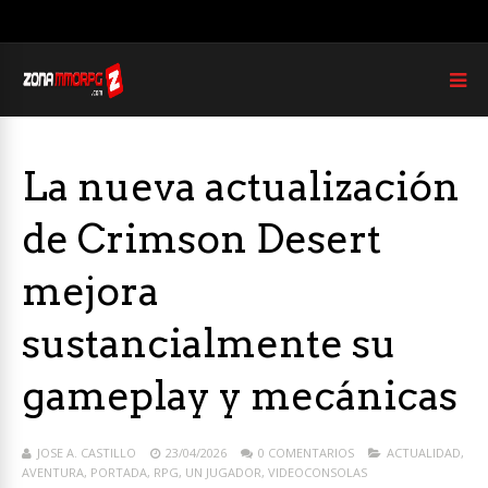
La nueva actualización
de Crimson Desert
mejora
sustancialmente su
gameplay y mecánicas
JOSE A. CASTILLO
23/04/2026
0 COMENTARIOS
ACTUALIDAD
,
AVENTURA
,
PORTADA
,
RPG
,
UN JUGADOR
,
VIDEOCONSOLAS