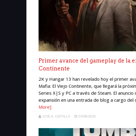
Primer avance del gameplay de la 
Continente
2K y Hangar 13 han revelado hoy el primer a
Mafia: El Viejo Continente, que llegará la pró
Series X|S y PC a través de Steam. El anuncio 
expansión en una entrada de blog a cargo del 
More]
JOSE A. CASTILLO
05/08/2026