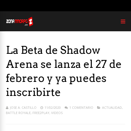
La Beta de Shadow
Arena se lanza el 27 de
febrero y ya puedes
inscribirte
JOSE A. CASTILLO
11/02/2020
1 COMENTARIO
ACTUALIDAD
,
BATTLE ROYALE
,
FREE2PLAY
,
VIDEOS