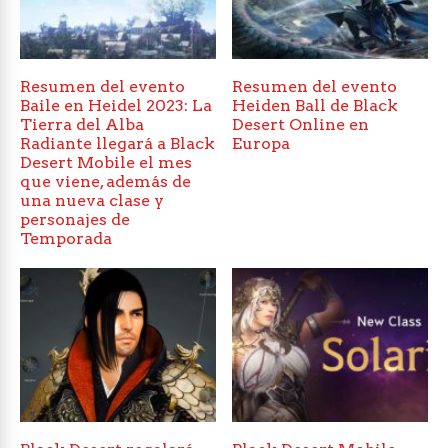
Resumen del evento
Resumen del evento
Baile en Heidel 2023: La
Heiden Ball de Black
Tierra del Alba
Desert Online en
Radiante llegará a Black
Europa
Desert Mobile el mes
que viene, además de
una nueva clase y
personajes de
Temporada