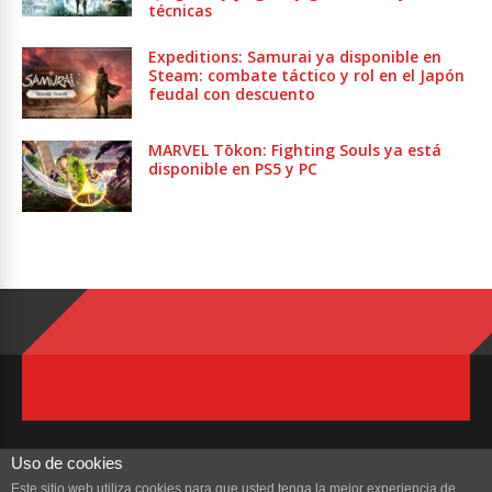
técnicas
Expeditions: Samurai ya disponible en
Steam: combate táctico y rol en el Japón
feudal con descuento
MARVEL Tōkon: Fighting Souls ya está
disponible en PS5 y PC
Uso de cookies
Este sitio web utiliza cookies para que usted tenga la mejor experiencia de