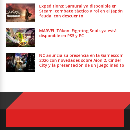
Expeditions: Samurai ya disponible en
Steam: combate táctico y rol en el Japón
feudal con descuento
MARVEL Tōkon: Fighting Souls ya está
disponible en PS5 y PC
NC anuncia su presencia en la Gamescom
2026 con novedades sobre Aion 2, Cinder
City y la presentación de un juego inédito