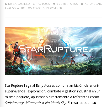
JOSE A. CASTILLO
14/01/2026
0 COMENTARIOS
ACTUALIDAD
,
ANALISIS
,
ARTICULOS
,
CO-OP
,
SUPERVIVENCIA
StarRupture llega al Early Access con una ambición clara: unir
supervivencia, exploración, combate y gestión industrial en un
mismo paquete, apuntando directamente a referentes como
Satisfactory
,
Minecraft
o
No Man’s Sky
. El resultado, en su