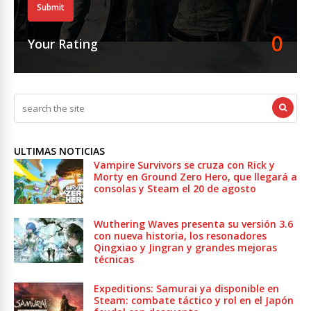
Submit
0
Your Rating
ULTIMAS NOTICIAS
Vampire Survivors se cruza con Rick y
Morty en Ground Zero Hero, que llegará a
consolas y Steam el 20 de agosto
Wuthering Waves presenta su versión 3.6
con nueva historia, los resonadores
Qingxiao y Jingran y grandes mejoras
técnicas
Expeditions: Samurai ya disponible en
Steam: combate táctico y rol en el Japón