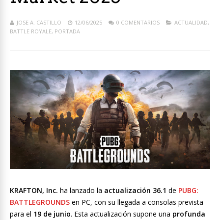
JOSE A. CASTILLO
12/06/2025
0 COMENTARIOS
ACTUALIDAD
,
BATTLE ROYALE
,
PORTADA
KRAFTON, Inc.
ha lanzado la
actualización 36.1
de
PUBG:
BATTLEGROUNDS
en PC, con su llegada a consolas prevista
para el
19 de junio
. Esta actualización supone una
profunda