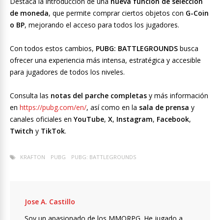
Destaca la introducción de una
nueva función de selección
de moneda
, que permite comprar ciertos objetos con
G-Coin
o BP
, mejorando el acceso para todos los jugadores.
Con todos estos cambios,
PUBG: BATTLEGROUNDS
busca
ofrecer una experiencia más intensa, estratégica y accesible
para jugadores de todos los niveles.
Consulta las
notas del parche completas
y más información
en
https://pubg.com/en/
, así como en la
sala de prensa
y
canales oficiales en
YouTube
,
X
,
Instagram
,
Facebook
,
Twitch
y
TikTok
.
KRAFTON
PUBG
PUBG: BATTLEGROUNDS
Jose A. Castillo
Soy un apasionado de los MMORPG. He jugado a