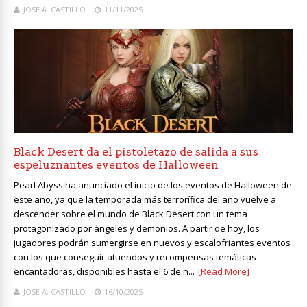
JOSE A. CASTILLO
11/11/2025
Black Desert da el pistoletazo de salida a sus
espeluznantes eventos de Halloween
Pearl Abyss ha anunciado el inicio de los eventos de Halloween de
este año, ya que la temporada más terrorífica del año vuelve a
descender sobre el mundo de Black Desert con un tema
protagonizado por ángeles y demonios. A partir de hoy, los
jugadores podrán sumergirse en nuevos y escalofriantes eventos
con los que conseguir atuendos y recompensas temáticas
encantadoras, disponibles hasta el 6 de n...
[Read More]
JOSE A. CASTILLO
16/10/2025