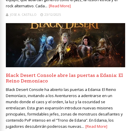
rock alternativo. Cada...
[Read More]
JOSE A. CASTILLO
23/12/2025
Black Desert Console abre las puertas a Edania: El
Reino Demoníaco
Black Desert Console ha abierto las puertas a Edania: El Reino
Demoníaco, invitando a los Aventureros a adentrarse en un
mundo donde el caos y el orden, la luz y la oscuridad se
entrelazan. Esta gran expansión introduce nuevas misiones
principales, formidables jefes, zonas de monstruos desafiantes y
contenido PvP intenso en el “Trono de Edana”. En Edania, los
jugadores descubrirán poderosas nuevas...
[Read More]