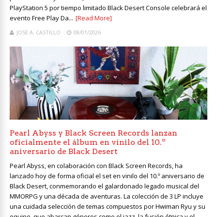
PlayStation 5 por tiempo limitado Black Desert Console celebrará el
evento Free Play Da...
[Read More]
JOSE A. CASTILLO
08/01/2026
Pearl Abyss y Black Screen Records lanzan
oficialmente el álbum en vinilo del 10.º
aniversario de Black Desert
Pearl Abyss, en colaboración con Black Screen Records, ha
lanzado hoy de forma oficial el set en vinilo del 10.º aniversario de
Black Desert, conmemorando el galardonado legado musical del
MMORPG y una década de aventuras. La colección de 3 LP incluye
una cuidada selección de temas compuestos por Hwiman Ryu y su
equipo, que abarcan géneros como el jazz, la fusión étnica y el