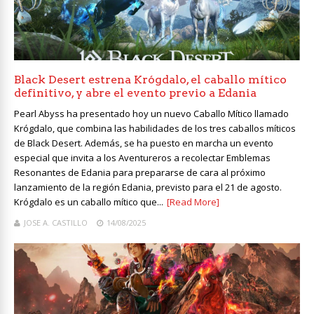
Black Desert estrena Krógdalo, el caballo mítico
definitivo, y abre el evento previo a Edania
Pearl Abyss ha presentado hoy un nuevo Caballo Mítico llamado
Krógdalo, que combina las habilidades de los tres caballos míticos
de Black Desert. Además, se ha puesto en marcha un evento
especial que invita a los Aventureros a recolectar Emblemas
Resonantes de Edania para prepararse de cara al próximo
lanzamiento de la región Edania, previsto para el 21 de agosto.
Krógdalo es un caballo mítico que...
[Read More]
JOSE A. CASTILLO
14/08/2025