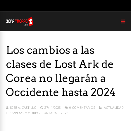
Los cambios a las
clases de Lost Ark de
Corea no llegarán a
Occidente hasta 2024
JOSE A. CASTILLO
27/11/2023
0 COMENTARIOS
ACTUALIDAD
,
FREE2PLAY
,
MMORPG
,
PORTADA
,
PVPVE