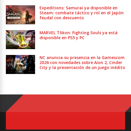
Expeditions: Samurai ya disponible en
Steam: combate táctico y rol en el Japón
feudal con descuento
MARVEL Tōkon: Fighting Souls ya está
disponible en PS5 y PC
NC anuncia su presencia en la Gamescom
2026 con novedades sobre Aion 2, Cinder
City y la presentación de un juego inédito