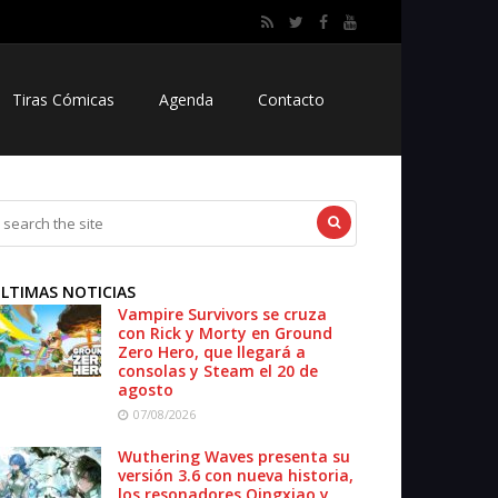
Tiras Cómicas
Agenda
Contacto
LTIMAS NOTICIAS
Vampire Survivors se cruza
con Rick y Morty en Ground
Zero Hero, que llegará a
consolas y Steam el 20 de
agosto
07/08/2026
Wuthering Waves presenta su
versión 3.6 con nueva historia,
los resonadores Qingxiao y