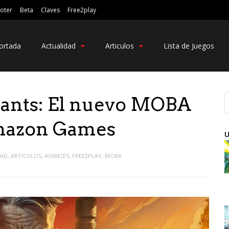
oter
Beta
Claves
Free2play
ortada
Actualidad
Articulos
Lista de Juegos
iants: El nuevo MOBA
Amazon Games
U
DAD
,
ARTICULOS
,
AVANCES
,
FREE2PLAY
,
MOBA