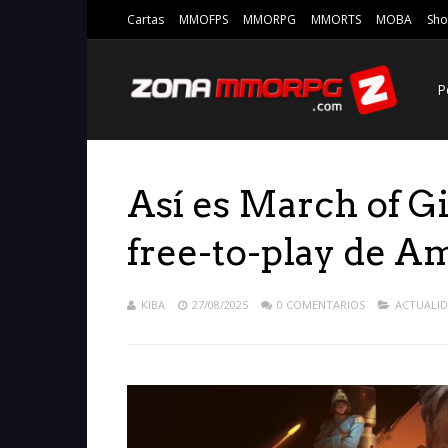
Cartas
MMOFPS
MMORPG
MMORTS
MOBA
Sho
P
Así es March of G
free-to-play de 
KIBA
27/08/2025
0 COMENTARIOS
ACTUALI