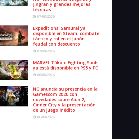
Jingran y grandes mejoras
técnicas
07/08/2026
Expeditions: Samurai ya
disponible en Steam: combate
táctico y rol en el Japón
feudal con descuento
07/08/2026
MARVEL Tōkon: Fighting Souls
ya está disponible en PS5 y PC
06/08/2026
NC anuncia su presencia en la
Gamescom 2026 con
novedades sobre Aion 2,
Cinder City y la presentación
de un juego inédito
06/08/2026