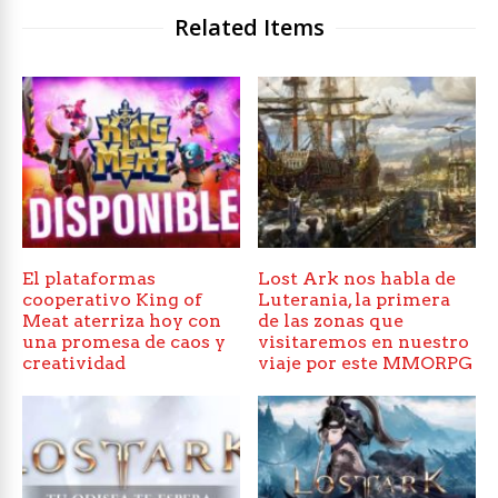
Related Items
El plataformas
Lost Ark nos habla de
cooperativo King of
Luterania, la primera
Meat aterriza hoy con
de las zonas que
una promesa de caos y
visitaremos en nuestro
creatividad
viaje por este MMORPG