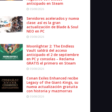
anticipado en Steam
05/08/2026
Servidores acelerados y nueva
clase: así es la gran
actualización de Blade & Soul
NEO en PC
05/08/2026
Moonlighter 2: The Endless
Vault saldrá del acceso
anticipado el 2 de septiembre
en PC y consolas – Reclama
GRATIS el primero en Steam
05/08/2026
Conan Exiles Enhanced recibe
Legacy of the Giant-Kings, su
nueva actualización gratuita
con historia y mazmorras
05/08/2026