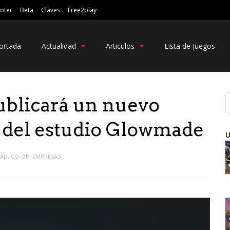
oter
Beta
Claves
Free2play
ortada
Actualidad
Articulos
Lista de Juegos
blicará un nuevo
o del estudio Glowmade
U
DAD
,
CO-OP
,
EMPRESAS