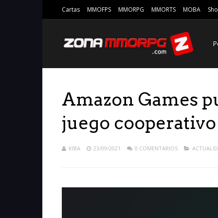
Cartas
MMOFPS
MMORPG
MMORTS
MOBA
Sho
P
Amazon Games pu
juego cooperativ
KIBA
23/09/2021
0 COMENTARIOS
ACTUALI