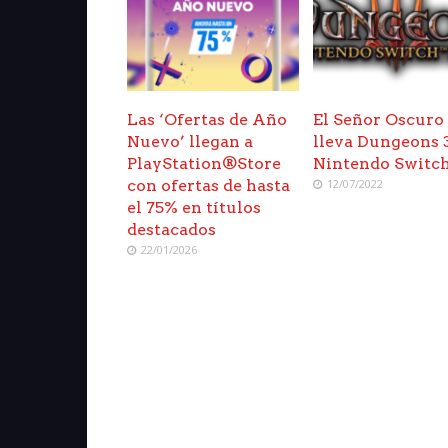
Las ‘Ofertas de Año
El Señor Oscuro
Nuevo’ llegan a
lleva Dungeons 
PlayStation®Store
Nintendo Switc
con ofertas de hasta
12/07/2022
el 75% en títulos
destacados
22/01/2026