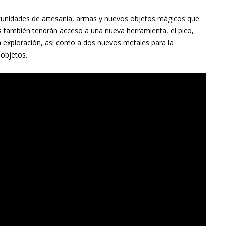
rtunidades de artesanía, armas y nuevos objetos mágicos que
 también tendrán acceso a una nueva herramienta, el pico,
a exploración, así como a dos nuevos metales para la
 objetos.