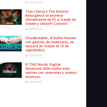
06/08/2026
Tom Clancy’s The Division
Resurgence se estrena
oficialmente en PC a través de
Steam y Ubisoft Connect
06/08/2026
Cloudbreaker, el bullet heaven
con gestión de inventario, se
lanzará en Steam el 15 de
septiembre
06/08/2026
El THQ Nordic Digital
Showcase 2026 vuelve este
viernes con sorpresas y nuevos
anuncios
06/08/2026