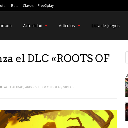
oter
Beta
Claves
Free2play
ortada
Actualidad
Articulos
Lista de Juegos
nza el DLC «ROOTS OF
s
U
ACTUALIDAD
,
ARPG
,
VIDEOCONSOLAS
,
VIDEOS