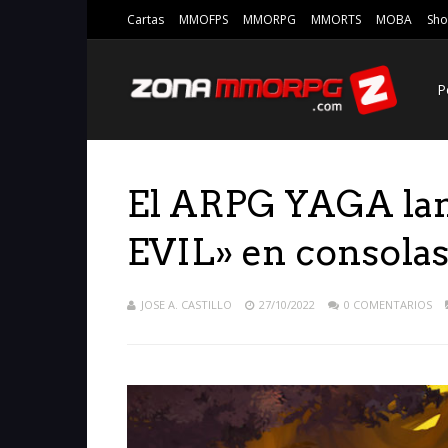
Cartas
MMOFPS
MMORPG
MMORTS
MOBA
Sho
P
El ARPG YAGA la
EVIL» en consola
JOSE A. CASTILLO
27/10/2022
0 COMENTARIOS