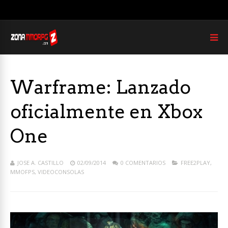
Warframe: Lanzado
oficialmente en Xbox
One
JOSE A. CASTILLO
02/09/2014
0 COMENTARIOS
FREE2PLAY
,
MMOFPS
,
VIDEOCONSOLAS