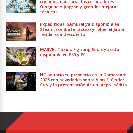
con nueva historia, los resonadores
Qingxiao y Jingran y grandes mejoras
técnicas
Expeditions: Samurai ya disponible en
Steam: combate táctico y rol en el Japón
feudal con descuento
MARVEL Tōkon: Fighting Souls ya está
disponible en PS5 y PC
NC anuncia su presencia en la Gamescom
2026 con novedades sobre Aion 2, Cinder
City y la presentación de un juego inédito