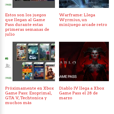
Estos son los juegos
Warframe: Llega
que llegan al Game
Wyrmius, un
Pass durante estas
minijuego arcade retro
primeras semanas de
julio
Próximamente en Xbox
Diablo IV llega a Xbox
Game Pass: Exoprimal,
Game Pass el 28 de
GTA V, Techtonica y
marzo
muchos más