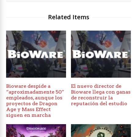
Related Items
Bioware despide a
El nuevo director de
“aproximadamente 50”
Bioware llega con ganas
empleados, aunque los
de reconstruir la
proyectos de Dragon
reputación del estudio
Age y Mass Effect
siguen en marcha