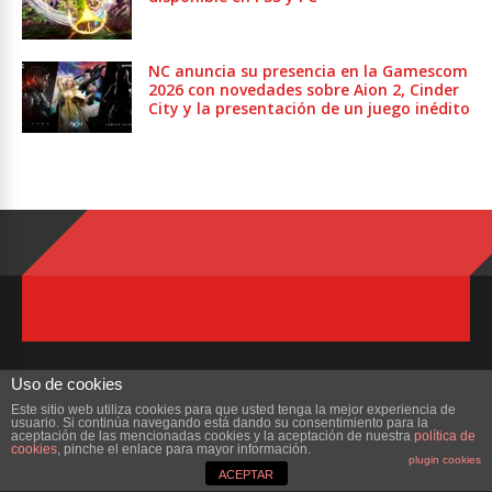
NC anuncia su presencia en la Gamescom
2026 con novedades sobre Aion 2, Cinder
City y la presentación de un juego inédito
Uso de cookies
Este sitio web utiliza cookies para que usted tenga la mejor experiencia de
usuario. Si continúa navegando está dando su consentimiento para la
Copyright © 2023 ZonaMMORPG.com. Todos los derechos reservados
aceptación de las mencionadas cookies y la aceptación de nuestra
política de
cookies
, pinche el enlace para mayor información.
plugin cookies
Portada
¿Quienes Somos?
Colabora
Contacto
ACEPTAR