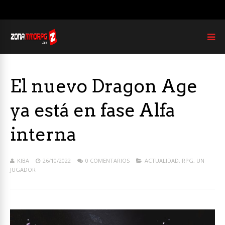
El nuevo Dragon Age
ya está en fase Alfa
interna
KIBA
26/10/2022
0 COMENTARIOS
ACTUALIDAD
,
RPG
,
UN
JUGADOR