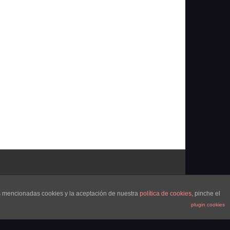
as mencionadas cookies y la aceptación de nuestra
política de cookies
, pinche el
plugin cookies
Portada
¿Quienes Somos?
Colabora
Contacto