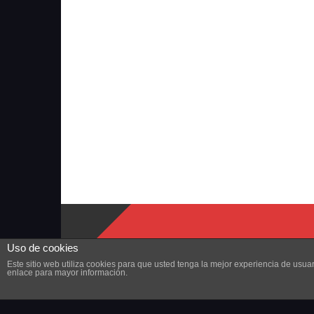
Uso de cookies
Este sitio web utiliza cookies para que usted tenga la mejor experiencia de us
enlace para mayor información.
Copyright © 2023 ZonaMMORPG.com. Todos los derechos r