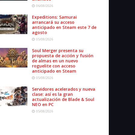
06/08/2026
Expeditions: Samurai
arrancará su acceso
anticipado en Steam este 7 de
agosto
05/08/2026
Soul Merger presenta su
propuesta de acción y fusión
de almas en un nuevo
roguelite con acceso
anticipado en Steam
05/08/2026
Servidores acelerados y nueva
clase: así es la gran
actualización de Blade & Soul
NEO en PC
05/08/2026