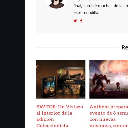
final, cambié muchas de las h
este mundillo.
Re
SWTOR: Un Vistazo
Anthem prepara
al Interior de la
evento de 8 sem
Edición
con nuevas
Coleccionista
misiones, conte