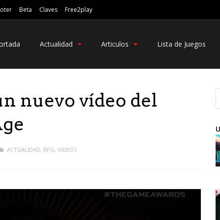
oter
Beta
Claves
Free2play
ortada
Actualidad
Articulos
Lista de Juegos
n nuevo vídeo del
Age
U
ACTUALIDAD
,
RPG
,
VIDEOS