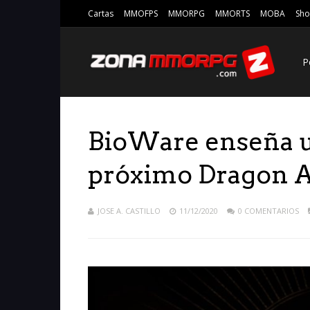
Cartas
MMOFPS
MMORPG
MMORTS
MOBA
Sho
P
BioWare enseña u
próximo Dragon 
JOSE A. CASTILLO
11/12/2020
0 COMENTARIOS