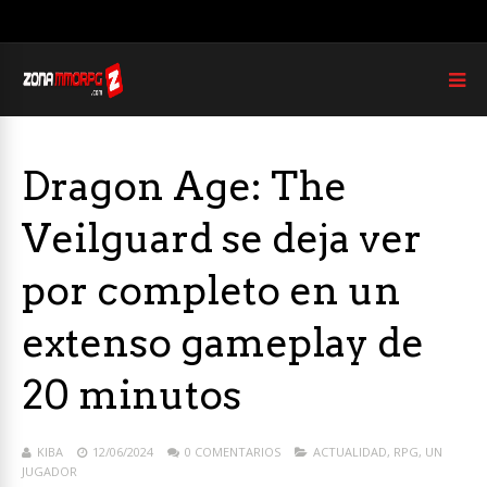
Dragon Age: The
Veilguard se deja ver
por completo en un
extenso gameplay de
20 minutos
KIBA
12/06/2024
0 COMENTARIOS
ACTUALIDAD
,
RPG
,
UN
JUGADOR