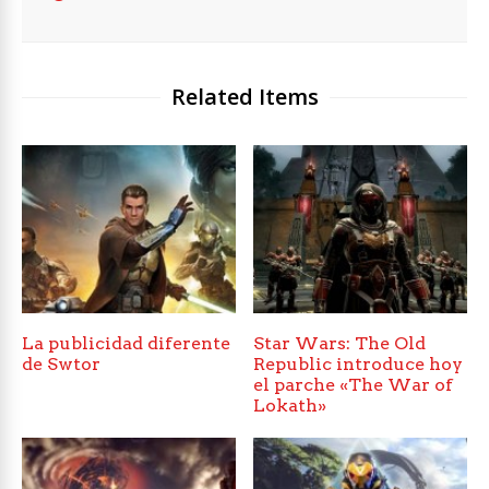
Related Items
La publicidad diferente
Star Wars: The Old
de Swtor
Republic introduce hoy
el parche «The War of
Lokath»