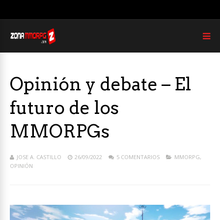
Opinión y debate – El
futuro de los
MMORPGs
JOSE A. CASTILLO
26/09/2022
5 COMENTARIOS
MMORPG
,
OPINIÓN