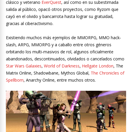
clásico y veterano
EverQuest
, así como en su subestimada
salida al público, opacó otros proyectos, como Ryzom que
cayó en el olvido y bancarrota hasta lograr su gratuidad,
gracias al ciberactivismo.
Existiendo muchos más ejemplos de MMORPG, MMO hack-
slash, ARPG, MMORPG y a caballo entre otros géneros
orbitando los multi-masivos de rol, algunos oficialmente
abandonados, descontinuados, olvidados o cancelados como
Star Wars Galaxies
,
World of Darkness
,
Hellgate London
, The
Matrix Online, Shadowbane, Mythos Global,
The Chronicles of
Spellborn
, Anarchy Online, entre muchos otros.