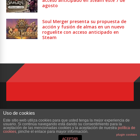
acceso anticipado en Steam este 7 de
agosto
Soul Merger presenta su propuesta de
acción y fusión de almas en un nuevo
roguelite con acceso anticipado en
Steam
Uso de cookies
Este sitio web utiliza cookies para que usted tenga la mejor experiencia de
usuario. Si continúa navegando está dando su consentimiento para la
Copyright © 2023 ZonaMMORPG.com. Todos los derechos reservados
aceptación de las mencionadas cookies y la aceptación de nuestra
política de
cookies
, pinche el enlace para mayor información.
plugin cookies
Portada
¿Quienes Somos?
Colabora
Contacto
ACEPTAR