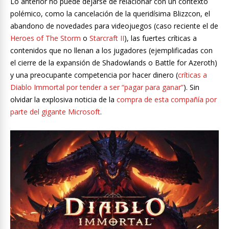
Lo anterior no puede dejarse de relacionar con un contexto
polémico, como la cancelación de la queridísima Blizzcon, el
abandono de novedades para videojuegos (caso reciente el de
Heroes of The Storm
o
Starcraft II
), las fuertes críticas a
contenidos que no llenan a los jugadores (ejemplificadas con
el cierre de la expansión de Shadowlands o Battle for Azeroth)
y una preocupante competencia por hacer dinero (
críticas a
Diablo Immortal por tender a ser “pagar para ganar”
). Sin
olvidar la explosiva noticia de la
compra de esta compañía por
parte del gigante Microsoft
.