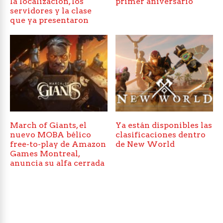
la localización, los
primer aniversario
servidores y la clase
que ya presentaron
March of Giants, el
Ya están disponibles las
nuevo MOBA bélico
clasificaciones dentro
free-to-play de Amazon
de New World
Games Montreal,
anuncia su alfa cerrada