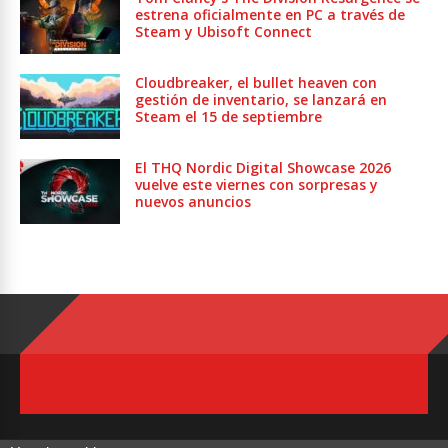
estrena oficialmente en PC a través de
Steam y Ubisoft Connect
Cloudbreaker, el bullet heaven con
gestión de inventario, se lanzará en
Steam el 15 de septiembre
El THQ Nordic Digital Showcase 2026
vuelve este viernes con sorpresas y
nuevos anuncios