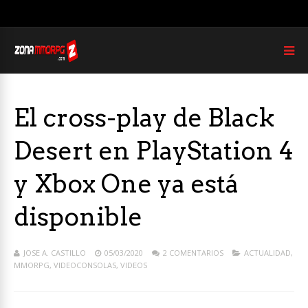
El cross-play de Black
Desert en PlayStation 4
y Xbox One ya está
disponible
JOSE A. CASTILLO
05/03/2020
2 COMENTARIOS
ACTUALIDAD
,
MMORPG
,
VIDEOCONSOLAS
,
VIDEOS