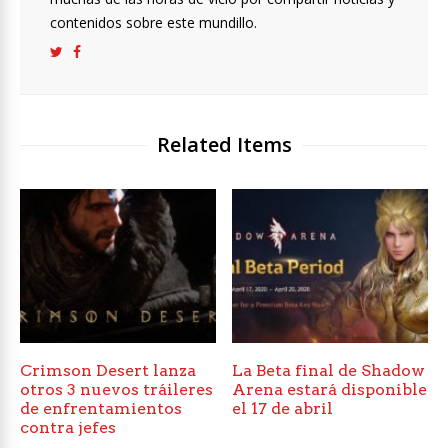
contenidos sobre este mundillo.
Related Items
Crimson Desert lanza
La Beta final de Shadow
otros 3 nuevos tráileres
Arena estará disponible
de enfrentamientos
el 17 de abril
contra jefes