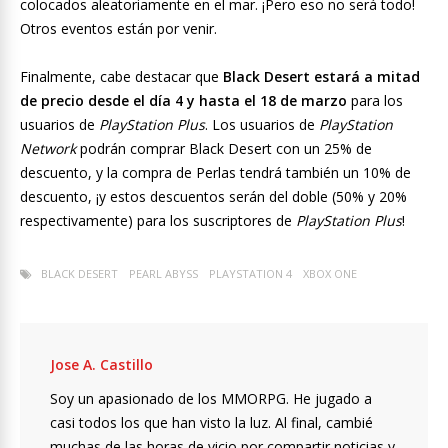
colocados aleatoriamente en el mar. ¡Pero eso no será todo!
Otros eventos están por venir.
Finalmente, cabe destacar que
Black Desert estará a mitad
de precio desde el día 4 y hasta el 18 de marzo
para los
usuarios de
PlayStation Plus
. Los usuarios de
PlayStation
Network
podrán comprar Black Desert con un 25% de
descuento, y la compra de Perlas tendrá también un 10% de
descuento, ¡y estos descuentos serán del doble (50% y 20%
respectivamente) para los suscriptores de
PlayStation Plus
!
BLACK DESERT
PEARL ABYSS
PLAYSTATION 4
XBOX ONE
Jose A. Castillo
Soy un apasionado de los MMORPG. He jugado a
casi todos los que han visto la luz. Al final, cambié
muchas de las horas de vicio por compartir noticias y