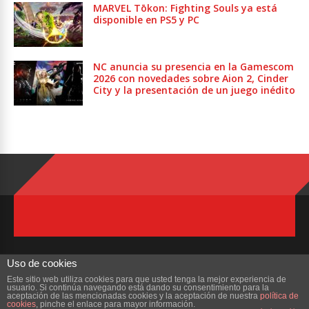
MARVEL Tōkon: Fighting Souls ya está
disponible en PS5 y PC
NC anuncia su presencia en la Gamescom
2026 con novedades sobre Aion 2, Cinder
City y la presentación de un juego inédito
Uso de cookies
Este sitio web utiliza cookies para que usted tenga la mejor experiencia de
usuario. Si continúa navegando está dando su consentimiento para la
Copyright © 2023 ZonaMMORPG.com. Todos los derechos reservados
aceptación de las mencionadas cookies y la aceptación de nuestra
política de
cookies
, pinche el enlace para mayor información.