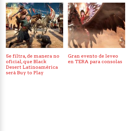
Se filtra, de manera no
Gran evento de leveo
oficial, que Black
en TERA para consolas
Desert Latinoamérica
será Buy to Play