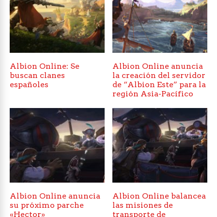
Albion Online: Se
Albion Online anuncia
buscan clanes
la creación del servidor
españoles
de “Albion Este” para la
región Asia-Pacífico
Albion Online anuncia
Albion Online balancea
su próximo parche
las misiones de
«Hector»
transporte de