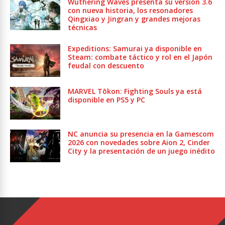
Wuthering Waves presenta su versión 3.6
con nueva historia, los resonadores
Qingxiao y Jingran y grandes mejoras
técnicas
Expeditions: Samurai ya disponible en
Steam: combate táctico y rol en el Japón
feudal con descuento
MARVEL Tōkon: Fighting Souls ya está
disponible en PS5 y PC
NC anuncia su presencia en la Gamescom
2026 con novedades sobre Aion 2, Cinder
City y la presentación de un juego inédito