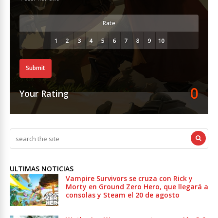
Rate
Submit
0
Your Rating
ULTIMAS NOTICIAS
Vampire Survivors se cruza con Rick y
Morty en Ground Zero Hero, que llegará a
consolas y Steam el 20 de agosto