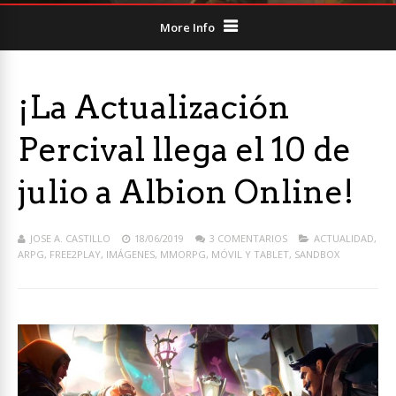
More Info
¡La Actualización
Percival llega el 10 de
julio a Albion Online!
JOSE A. CASTILLO
18/06/2019
3 COMENTARIOS
ACTUALIDAD
,
ARPG
,
FREE2PLAY
,
IMÁGENES
,
MMORPG
,
MÓVIL Y TABLET
,
SANDBOX