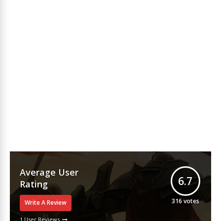
Average User
6.7
Rating
316
votes
Write A Review
1 User Reviews