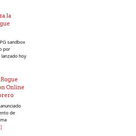
za la
ogue
RPG sandbox
o por
a lanzado hoy
 «Rogue
on Online
ebrero
 anunciado
ento de
xima
]