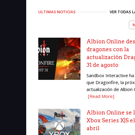
ULTIMAS NOTICIAS
VER TODAS L
Albion Online des
dragones con la
actualización Dra
31 de agosto
Sandbox Interactive ha
que Dragonfire, la pró
actualización de Albion O
[Read More]
Albion Online se 
Xbox Series X|S el
abril