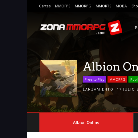
Cartas
MMOFPS
MMORPG
MMORTS
MOBA
Sho
P
Albion On
Free to Play
MMORPG
Publ
LANZAMIENTO:
17 JULIO 
Albion Online