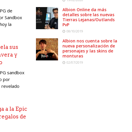
Albion Online da más
RPG de
detalles sobre las nuevas
por Sandbox
Tierras Lejanas/Outlands
hoy la
PvP
08/10/2019
Albion nos cuenta sobre la
nueva personalización de
ela sus
personajes y las skins de
avera y
monturas
o
02/07/2019
RPG sandbox
o por
a revelado
a a la Epic
regalos de