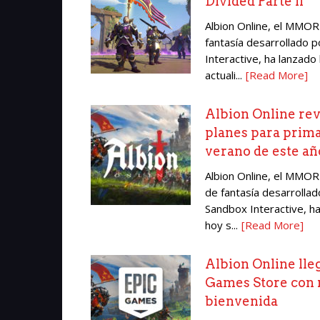
Divided Parte II
Albion Online, el MMO
fantasía desarrollado 
Interactive, ha lanzado 
actuali...
[Read More]
Albion Online rev
planes para prim
verano de este añ
Albion Online, el MMO
de fantasía desarrollad
Sandbox Interactive, h
hoy s...
[Read More]
Albion Online lleg
Games Store con 
bienvenida