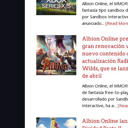
Albion Online, el MMO
fantasía tipo sandbox 
por Sandbox Interactiv
anunciado...
[Read Mor
Albion Online pr
gran renovación v
nuevo contenido 
actualización Rad
Wilds, que se lanz
de abril
Albion Online, el MMO
de fantasía free-to-pla
desarrollado por Sand
Interactive, ha a...
[Rea
Albion Online la