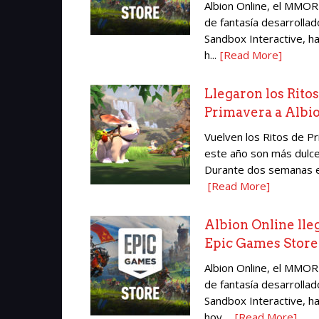
Albion Online, el MMO
de fantasía desarrollad
Sandbox Interactive, ha
h...
[Read More]
Llegaron los Ritos
Primavera a Albi
Vuelven los Ritos de Pr
este año son más dulce
Durante dos semanas en
[Read More]
Albion Online lleg
Epic Games Store
Albion Online, el MMO
de fantasía desarrollad
Sandbox Interactive, h
hoy ...
[Read More]