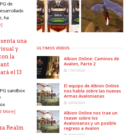
RPG de
desarrollado
e, ha
e]
esenta una
ÚLTIMOS VÍDEOS
isual y
con la
Albion Online: Caminos de
Avalon, Parte 2
iant
17/07/2020
ará el 13
El equipo de Albion Online
RPG sandbox
nos habla sobre las nuevas
Armas Avalonianas
y
26/06/2020
box
d More]
Albion Online nos trae un
teaser sobre los
Avalonianos y un posible
nza Realm
regreso a Avalon
19/02/2020