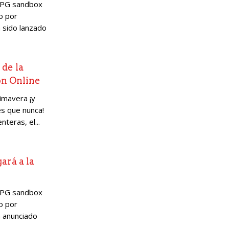
RPG sandbox
o por
 sido lanzado
 de la
on Online
imavera ¡y
s que nunca!
teras, el...
ará a la
RPG sandbox
o por
a anunciado