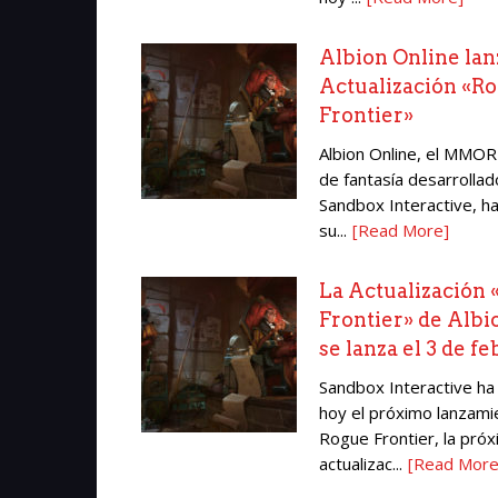
Albion Online lan
Actualización «R
Frontier»
Albion Online, el MMO
de fantasía desarrollad
Sandbox Interactive, h
su...
[Read More]
La Actualización
Frontier» de Albi
se lanza el 3 de f
Sandbox Interactive ha
hoy el próximo lanzami
Rogue Frontier, la pró
actualizac...
[Read More