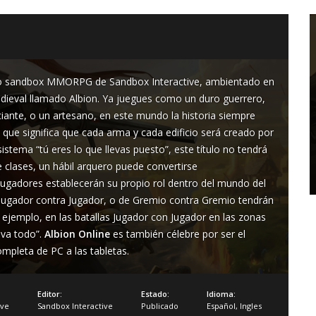
lo sandbox MMORPG de Sandbox Interactive, ambientado en
ieval llamado Albion. Ya juegues como un duro guerrero,
ante, o un artesano, en este mundo la historia siempre
 que significa que cada arma y cada edificio será creado por
sistema “tú eres lo que llevas puesto”, este título no tendrá
de clases, un hábil arquero puede convertirse
ugadores establecerán su propio rol dentro del mundo del
o Jugador contra Jugador, o de Gremio contra Gremio tendrán
 ejemplo, en las batallas Jugador con Jugador en las zonas
eva todo”.
Albion Online
es también célebre por ser el
mpleta de PC a las tabletas.
Editor:
Estado:
Idioma:
ive
Sandbox Interactive
Publicado
Español
,
Ingles