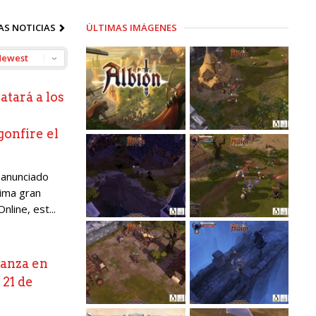
AS NOTICIAS
ÚLTIMAS IMÁGENES
atará a los
gonfire el
 anunciado
xima gran
nline, est...
lanza en
 21 de