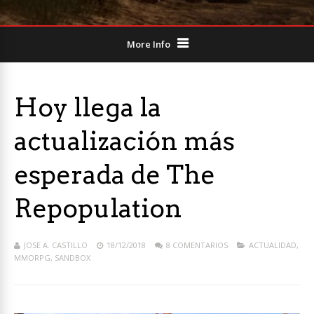
More Info
Hoy llega la
actualización más
esperada de The
Repopulation
JOSE A. CASTILLO
18/12/2018
8 COMENTARIOS
ACTUALIDAD
,
MMORPG
,
SANDBOX