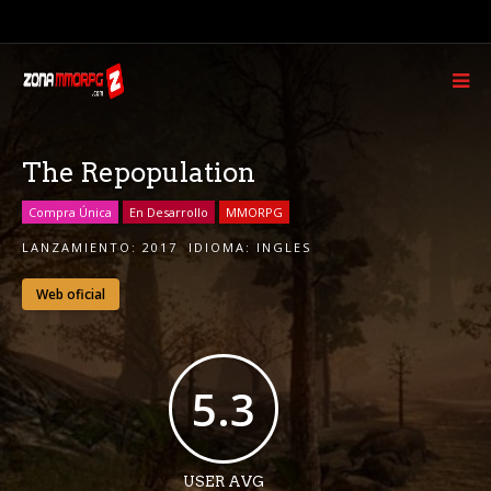
The Repopulation
Compra Única
En Desarrollo
MMORPG
LANZAMIENTO:
2017
IDIOMA:
INGLES
Web oficial
5.3
USER AVG