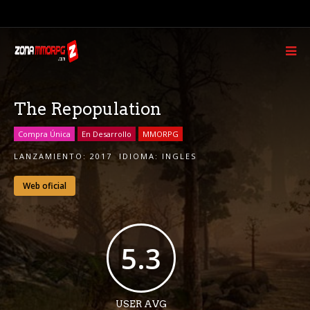
The Repopulation
Compra Única
En Desarrollo
MMORPG
LANZAMIENTO:
2017
IDIOMA:
INGLES
Web oficial
5.3
USER AVG