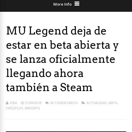
More Info
MU Legend deja de
estar en beta abierta y
se lanza oficialmente
llegando ahora
también a Steam
KIBA
07/08/2018
30 COMENTARIOS
ACTUALIDAD
,
ARPG
,
FREE2PLAY
,
MMORPG