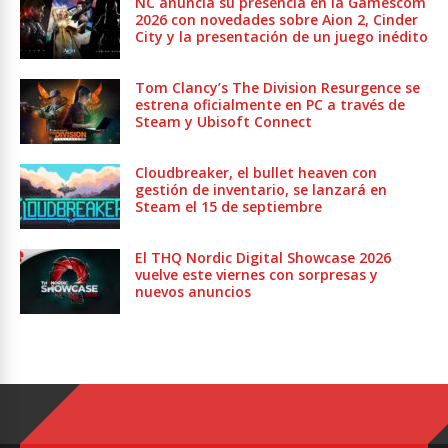
NC anuncia su presencia en la Gamescom
2026 con novedades sobre Aion 2, Cinder
City y la presentación de un juego inédito
Tom Clancy’s The Division Resurgence se
estrena oficialmente en PC a través de
Steam y Ubisoft Connect
Cloudbreaker, el bullet heaven con
gestión de inventario, se lanzará en
Steam el 15 de septiembre
El THQ Nordic Digital Showcase 2026
vuelve este viernes con sorpresas y
nuevos anuncios