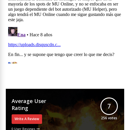
Average User
7
Rating
256
votes
Write A Review
0 User Reviews