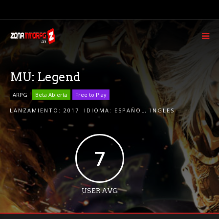
MU: Legend
ARPG
Beta Abierta
Free to Play
LANZAMIENTO:
2017
IDIOMA:
ESPAÑOL
,
INGLES
7
USER AVG