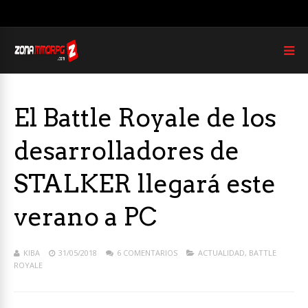
El Battle Royale de los
desarrolladores de
STALKER llegará este
verano a PC
KIBA
31/05/2018
6 COMENTARIOS
ACTUALIDAD
,
BATTLE
ROYALE