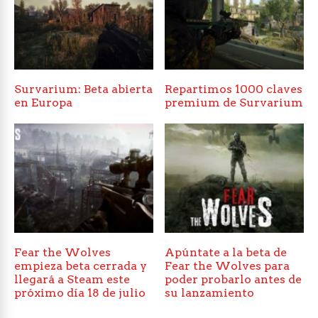
Survarium: Beta abierta
Repartimos 1000 claves
en Europa
premium de Survarium
Fear the Wolves
Apúntate a la beta de
empieza beta cerrada y
Fear the Wolves para
llegará a Steam este
poder probarlo antes de
próximo día 18 de julio
su lanzamiento