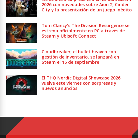
2026 con novedades sobre Aion 2, Cinder
City y la presentación de un juego inédito
Tom Clancy’s The Division Resurgence se
estrena oficialmente en PC a través de
Steam y Ubisoft Connect
Cloudbreaker, el bullet heaven con
gestión de inventario, se lanzará en
Steam el 15 de septiembre
El THQ Nordic Digital Showcase 2026
vuelve este viernes con sorpresas y
nuevos anuncios