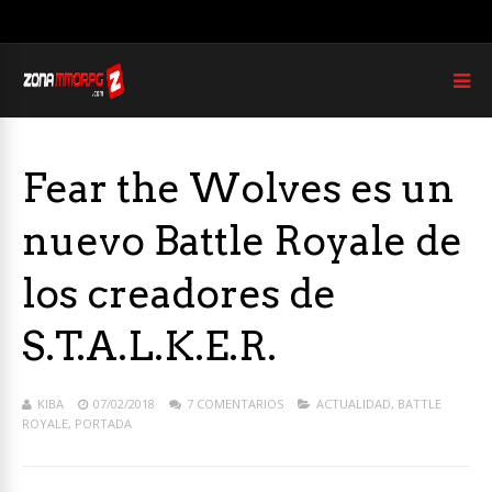
Fear the Wolves es un
nuevo Battle Royale de
los creadores de
S.T.A.L.K.E.R.
KIBA
07/02/2018
7 COMENTARIOS
ACTUALIDAD
,
BATTLE
ROYALE
,
PORTADA