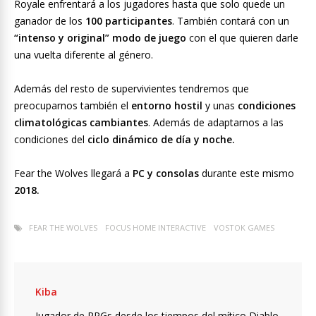
Royale enfrentará a los jugadores hasta que solo quede un
ganador de los
100 participantes
. También contará con un
“intenso y original” modo de juego
con el que quieren darle
una vuelta diferente al género.
Además del resto de supervivientes tendremos que
preocuparnos también el
entorno hostil
y unas
condiciones
climatológicas cambiantes
. Además de adaptarnos a las
condiciones del
ciclo dinámico de día y noche.
Fear the Wolves llegará a
PC y consolas
durante este mismo
2018.
FEAR THE WOLVES
FOCUS HOME INTERACTIVE
VOSTOK GAMES
Kiba
Jugador de RPGs desde los tiempos del mítico Diablo