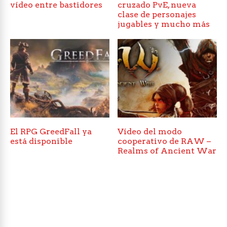
vídeo entre bastidores
cruzado PvE, nueva
clase de personajes
jugables y mucho más
El RPG GreedFall ya
Vídeo del modo
está disponible
cooperativo de RAW –
Realms of Ancient War