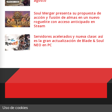
agosto
Soul Merger presenta su propuesta de
acción y fusión de almas en un nuevo
roguelite con acceso anticipado en
Steam
Servidores acelerados y nueva clase: así
es la gran actualización de Blade & Soul
NEO en PC
Uso de cookies