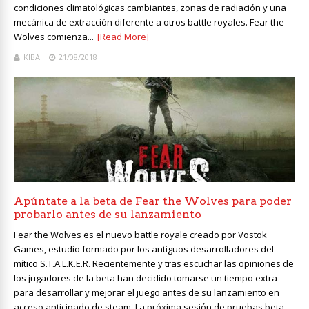
condiciones climatológicas cambiantes, zonas de radiación y una
mecánica de extracción diferente a otros battle royales. Fear the
Wolves comienza...
[Read More]
KIBA
21/08/2018
Apúntate a la beta de Fear the Wolves para poder
probarlo antes de su lanzamiento
Fear the Wolves es el nuevo battle royale creado por Vostok
Games, estudio formado por los antiguos desarrolladores del
mítico S.T.A.L.K.E.R. Recientemente y tras escuchar las opiniones de
los jugadores de la beta han decidido tomarse un tiempo extra
para desarrollar y mejorar el juego antes de su lanzamiento en
acceso anticipado de steam. La próxima sesión de pruebas beta