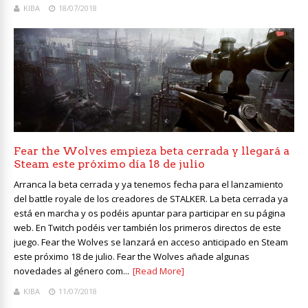
KIBA
18/07/2018
Fear the Wolves empieza beta cerrada y llegará a
Steam este próximo día 18 de julio
Arranca la beta cerrada y ya tenemos fecha para el lanzamiento
del battle royale de los creadores de STALKER. La beta cerrada ya
está en marcha y os podéis apuntar para participar en su página
web. En Twitch podéis ver también los primeros directos de este
juego. Fear the Wolves se lanzará en acceso anticipado en Steam
este próximo 18 de julio. Fear the Wolves añade algunas
novedades al género com...
[Read More]
KIBA
11/07/2018