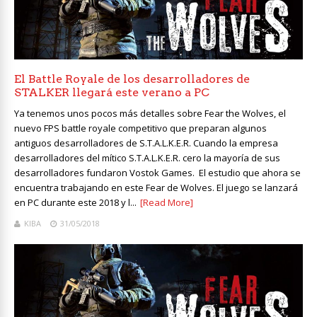
El Battle Royale de los desarrolladores de
STALKER llegará este verano a PC
Ya tenemos unos pocos más detalles sobre Fear the Wolves, el
nuevo FPS battle royale competitivo que preparan algunos
antiguos desarrolladores de S.T.A.L.K.E.R. Cuando la empresa
desarrolladores del mítico S.T.A.L.K.E.R. cero la mayoría de sus
desarrolladores fundaron Vostok Games. El estudio que ahora se
encuentra trabajando en este Fear de Wolves. El juego se lanzará
en PC durante este 2018 y l...
[Read More]
KIBA
31/05/2018