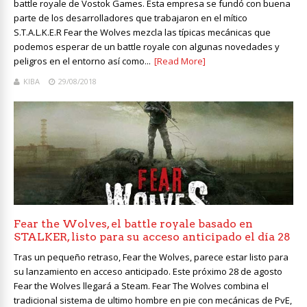
battle royale de Vostok Games. Esta empresa se fundó con buena
parte de los desarrolladores que trabajaron en el mítico
S.T.A.L.K.E.R Fear the Wolves mezcla las típicas mecánicas que
podemos esperar de un battle royale con algunas novedades y
peligros en el entorno así como...
[Read More]
KIBA
29/08/2018
Fear the Wolves, el battle royale basado en
STALKER, listo para su acceso anticipado el día 28
Tras un pequeño retraso, Fear the Wolves, parece estar listo para
su lanzamiento en acceso anticipado. Este próximo 28 de agosto
Fear the Wolves llegará a Steam. Fear The Wolves combina el
tradicional sistema de ultimo hombre en pie con mecánicas de PvE,