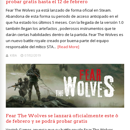
probar gratis hasta el 12 de febrero
Fear The Wolves ya está lanzado de forma oficial en Steam.
Abandona de esta forma su periodo de acceso anticipado en el
que ha estado los últimos 5 meses. Con la llegada de la versión 1.0
también llegan los artefactos , poderosos instrumentos que te
darán ciertas habilidades dentro de la partida. Fear The Wolves es
un nuevo battle royale creado por buena parte del equipo
responsable del mítico STA...
[Read More]
KIBA
07/02/2019
Fear The Wolves se lanzará oficialmente este 6
de febrero y se podrá probar gratis
Vostok Games anuncia que su battle royale Fear The Wolves