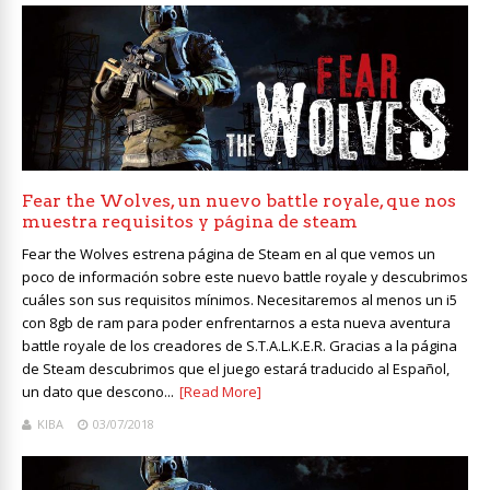
Fear the Wolves, un nuevo battle royale, que nos
muestra requisitos y página de steam
Fear the Wolves estrena página de Steam en al que vemos un
poco de información sobre este nuevo battle royale y descubrimos
cuáles son sus requisitos mínimos. Necesitaremos al menos un i5
con 8gb de ram para poder enfrentarnos a esta nueva aventura
battle royale de los creadores de S.T.A.L.K.E.R. Gracias a la página
de Steam descubrimos que el juego estará traducido al Español,
un dato que descono...
[Read More]
KIBA
03/07/2018